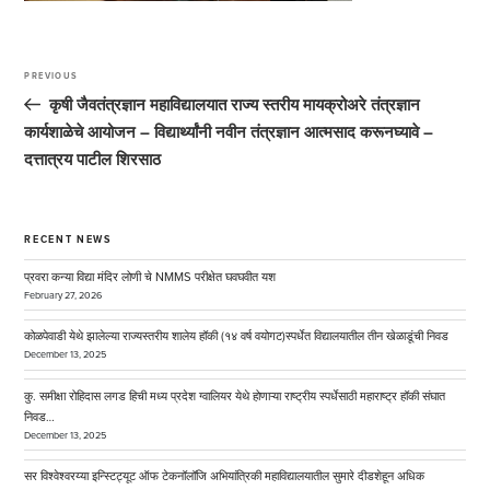
Post
navigation
PREVIOUS
Previous
Post
कृषी जैवतंत्रज्ञान महाविद्यालयात राज्य स्तरीय मायक्रोअरे तंत्रज्ञान
कार्यशाळेचे आयोजन – विद्यार्थ्यांनी नवीन तंत्रज्ञान आत्मसाद करूनघ्यावे –
दत्तात्रय पाटील शिरसाठ
RECENT NEWS
प्रवरा कन्या विद्या मंदिर लोणी चे NMMS परीक्षेत घवघवीत यश
February 27, 2026
कोळपेवाडी येथे झालेल्या राज्यस्तरीय शालेय हॉकी (१४ वर्ष वयोगट)स्पर्धेत विद्यालयातील तीन खेळाडूंची निवड
December 13, 2025
कु. समीक्षा रोहिदास लगड हिची मध्य प्रदेश ग्वालियर येथे होणाऱ्या राष्ट्रीय स्पर्धेसाठी महाराष्ट्र हॉकी संघात
निवड…
December 13, 2025
सर विश्वेश्वरय्या इन्स्टिट्यूट ऑफ टेकनॉलॉजि अभियांत्रिकी महाविद्यालयातील सुमारे दीडशेहून अधिक