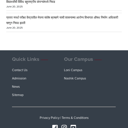
विद्यार्थ्यांची विविध बहुराष्ट्रीय कंपन्यांमध्ये निवड
June 20, 2025
प्रवरा स्पर्धा परीक्षा केंद्रातील मेघना संतोष ब्राम्हणे याची शासनाच्या आरोग्य विभागात औषध निर्माण अधिकारी
म्हणून निवड झाली
June 20, 2025
Quick Links
Our Campus
Contact Us
Loni Campus
Admission
Nashik Campus
News
Sitemap
Privacy Policy
|
Terms & Conditions