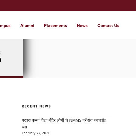
mpus
Alumni
Placements
News
Contact Us
t Us
ssions
tutes
pus
S
 glimpse of the institute
 a world where students are nurtured into
range of institutes from KG to PG and
e campus for care free learning.
l citizens with local roots.
d . . .
RECENT NEWS
प्रवरा कन्या विद्या मंदिर लोणी चे NMMS परीक्षेत घवघवीत
यश
February 27, 2026