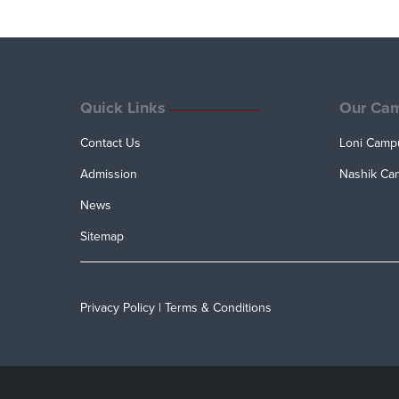
Quick Links
Our Ca
Contact Us
Loni Camp
Admission
Nashik Ca
News
Sitemap
Privacy Policy
|
Terms & Conditions