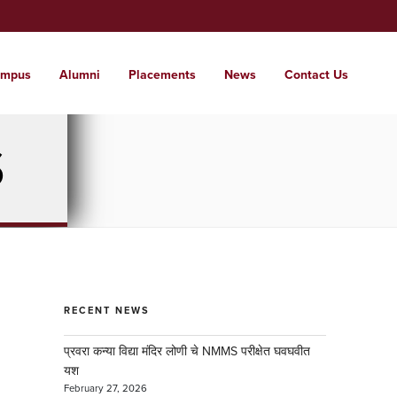
mpus
Alumni
Placements
News
Contact Us
t Us
ssions
tutes
pus
S
 glimpse of the institute
 a world where students are nurtured into
range of institutes from KG to PG and
e campus for care free learning.
l citizens with local roots.
d . . .
RECENT NEWS
प्रवरा कन्या विद्या मंदिर लोणी चे NMMS परीक्षेत घवघवीत
यश
February 27, 2026