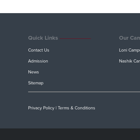
Quick Links
Our Ca
Contact Us
Loni Camp
Admission
Nashik Ca
News
Sitemap
Privacy Policy
|
Terms & Conditions