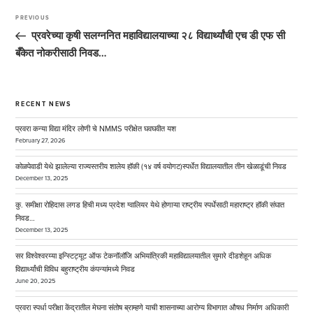
Post
navigation
PREVIOUS
Previous
Post
प्रवरेच्या कृषी सलग्ननित महाविद्यालयाच्या २८ विद्यार्थ्यांची एच डी एफ सी
बँकेत नोकरीसाठी निवड…
RECENT NEWS
प्रवरा कन्या विद्या मंदिर लोणी चे NMMS परीक्षेत घवघवीत यश
February 27, 2026
कोळपेवाडी येथे झालेल्या राज्यस्तरीय शालेय हॉकी (१४ वर्ष वयोगट)स्पर्धेत विद्यालयातील तीन खेळाडूंची निवड
December 13, 2025
कु. समीक्षा रोहिदास लगड हिची मध्य प्रदेश ग्वालियर येथे होणाऱ्या राष्ट्रीय स्पर्धेसाठी महाराष्ट्र हॉकी संघात
निवड…
December 13, 2025
सर विश्वेश्वरय्या इन्स्टिट्यूट ऑफ टेकनॉलॉजि अभियांत्रिकी महाविद्यालयातील सुमारे दीडशेहून अधिक
विद्यार्थ्यांची विविध बहुराष्ट्रीय कंपन्यांमध्ये निवड
June 20, 2025
प्रवरा स्पर्धा परीक्षा केंद्रातील मेघना संतोष ब्राम्हणे याची शासनाच्या आरोग्य विभागात औषध निर्माण अधिकारी