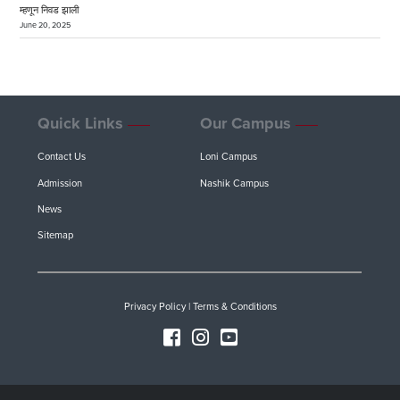
म्हणून निवड झाली
June 20, 2025
Quick Links
Our Campus
Contact Us
Loni Campus
Admission
Nashik Campus
News
Sitemap
Privacy Policy
|
Terms & Conditions