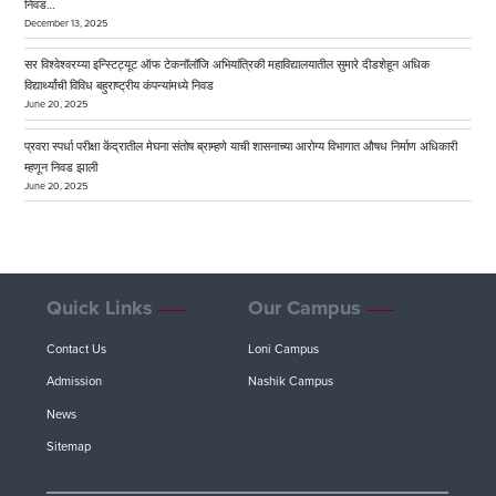
निवड…
December 13, 2025
सर विश्वेश्वरय्या इन्स्टिट्यूट ऑफ टेकनॉलॉजि अभियांत्रिकी महाविद्यालयातील सुमारे दीडशेहून अधिक
विद्यार्थ्यांची विविध बहुराष्ट्रीय कंपन्यांमध्ये निवड
June 20, 2025
प्रवरा स्पर्धा परीक्षा केंद्रातील मेघना संतोष ब्राम्हणे याची शासनाच्या आरोग्य विभागात औषध निर्माण अधिकारी
म्हणून निवड झाली
June 20, 2025
Quick Links
Our Campus
Contact Us
Loni Campus
Admission
Nashik Campus
News
Sitemap