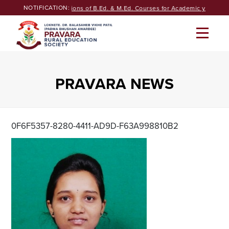
Skip
NOTIFICATION:
Seeking Admissions of B.Ed. & M.Ed. Courses for Academic year 2026
to
content
PRAVARA NEWS
0F6F5357-8280-4411-AD9D-F63A998810B2