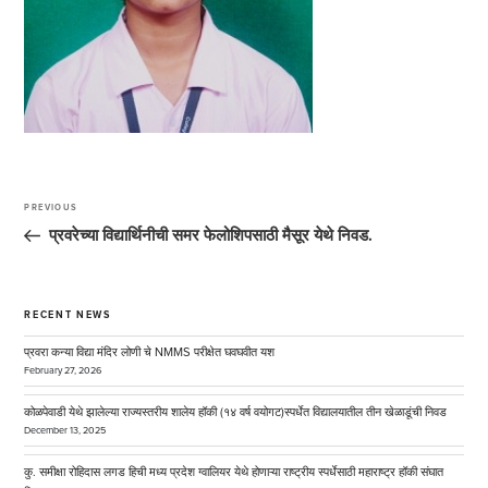
Post
navigation
PREVIOUS
Previous
Post
प्रवरेच्या विद्यार्थिनीची समर फेलोशिपसाठी मैसूर येथे निवड.
RECENT NEWS
प्रवरा कन्या विद्या मंदिर लोणी चे NMMS परीक्षेत घवघवीत यश
February 27, 2026
कोळपेवाडी येथे झालेल्या राज्यस्तरीय शालेय हॉकी (१४ वर्ष वयोगट)स्पर्धेत विद्यालयातील तीन खेळाडूंची निवड
December 13, 2025
कु. समीक्षा रोहिदास लगड हिची मध्य प्रदेश ग्वालियर येथे होणाऱ्या राष्ट्रीय स्पर्धेसाठी महाराष्ट्र हॉकी संघात