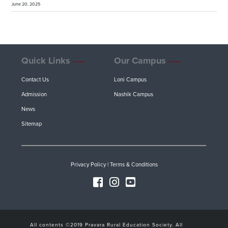
June 20, 2025
Quick Links
Our Campus
Contact Us
Loni Campus
Admission
Nashik Campus
News
Sitemap
Privacy Policy
|
Terms & Conditions
All contents ©2019 Pravara Rural Education Society. All