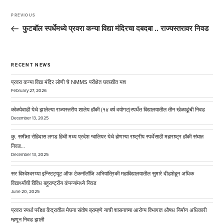
Post
navigation
PREVIOUS
Previous
Post
फुटबॉल स्पर्धेमध्ये प्रवरा कन्या विद्या मंदिरचा दबदबा .. राज्यस्तरावर निवड
RECENT NEWS
प्रवरा कन्या विद्या मंदिर लोणी चे NMMS परीक्षेत घवघवीत यश
February 27, 2026
कोळपेवाडी येथे झालेल्या राज्यस्तरीय शालेय हॉकी (१४ वर्ष वयोगट)स्पर्धेत विद्यालयातील तीन खेळाडूंची निवड
December 13, 2025
कु. समीक्षा रोहिदास लगड हिची मध्य प्रदेश ग्वालियर येथे होणाऱ्या राष्ट्रीय स्पर्धेसाठी महाराष्ट्र हॉकी संघात
निवड…
December 13, 2025
सर विश्वेश्वरय्या इन्स्टिट्यूट ऑफ टेकनॉलॉजि अभियांत्रिकी महाविद्यालयातील सुमारे दीडशेहून अधिक
विद्यार्थ्यांची विविध बहुराष्ट्रीय कंपन्यांमध्ये निवड
June 20, 2025
प्रवरा स्पर्धा परीक्षा केंद्रातील मेघना संतोष ब्राम्हणे याची शासनाच्या आरोग्य विभागात औषध निर्माण अधिकारी
म्हणून निवड झाली