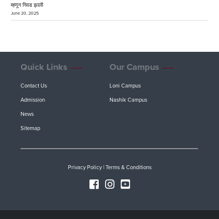
म्हणून निवड झाली
June 20, 2025
Quick Links
Our Campus
Contact Us
Loni Campus
Admission
Nashik Campus
News
Sitemap
Privacy Policy
|
Terms & Conditions