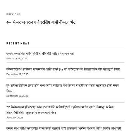
Post
navigation
PREVIOUS
Previous
Post
मेजर जनरल गजेंद्रसिंग यांची कॅम्पला भेट
RECENT NEWS
प्रवरा कन्या विद्या मंदिर लोणी चे NMMS परीक्षेत घवघवीत यश
February 27, 2026
कोळपेवाडी येथे झालेल्या राज्यस्तरीय शालेय हॉकी (१४ वर्ष वयोगट)स्पर्धेत विद्यालयातील तीन खेळाडूंची निवड
December 13, 2025
कु. समीक्षा रोहिदास लगड हिची मध्य प्रदेश ग्वालियर येथे होणाऱ्या राष्ट्रीय स्पर्धेसाठी महाराष्ट्र हॉकी संघात
निवड…
December 13, 2025
सर विश्वेश्वरय्या इन्स्टिट्यूट ऑफ टेकनॉलॉजि अभियांत्रिकी महाविद्यालयातील सुमारे दीडशेहून अधिक
विद्यार्थ्यांची विविध बहुराष्ट्रीय कंपन्यांमध्ये निवड
June 20, 2025
प्रवरा स्पर्धा परीक्षा केंद्रातील मेघना संतोष ब्राम्हणे याची शासनाच्या आरोग्य विभागात औषध निर्माण अधिकारी