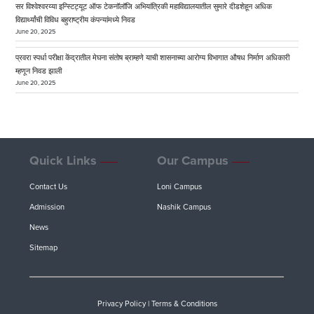
सर विश्वेश्वरय्या इन्स्टिट्यूट ऑफ टेकनॉलॉजि अभियांत्रिकी महाविद्यालयातील सुमारे दीडशेहून अधिक
विद्यार्थ्यांची विविध बहुराष्ट्रीय कंपन्यांमध्ये निवड
June 20, 2025
प्रवरा स्पर्धा परीक्षा केंद्रातील मेघना संतोष ब्राम्हणे याची शासनाच्या आरोग्य विभागात औषध निर्माण अधिकारी
म्हणून निवड झाली
June 20, 2025
Quick Links
Our Campus
Contact Us
Loni Campus
Admission
Nashik Campus
News
Sitemap
Privacy Policy
|
Terms & Conditions