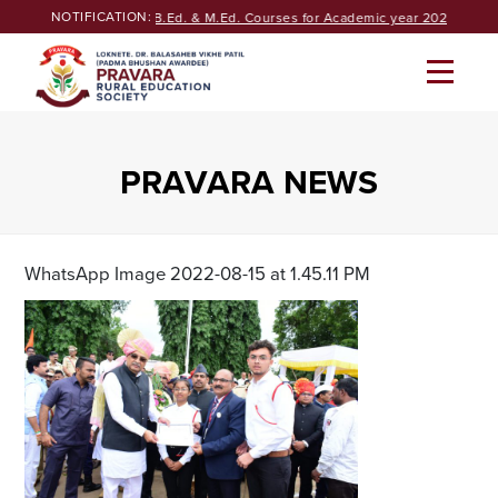
Skip
NOTIFICATION:
eeking Admissions of B.Ed. & M.Ed. Courses for Academic year 2026-27
|
to
content
PRAVARA NEWS
WhatsApp Image 2022-08-15 at 1.45.11 PM