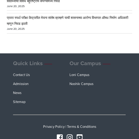
विद्यार्थ्यांची विविध बहुराष्ट्रीय कंपन्यांमध्ये निवड
June 20, 2025
प्रवरा स्पर्धा परीक्षा केंद्रातील मेघना संतोष ब्राम्हणे याची शासनाच्या आरोग्य विभागात औषध निर्माण अधिकारी
म्हणून निवड झाली
June 20, 2025
Quick Links
Our Campus
Contact Us
Loni Campus
Admission
Nashik Campus
News
Sitemap
Privacy Policy
|
Terms & Conditions