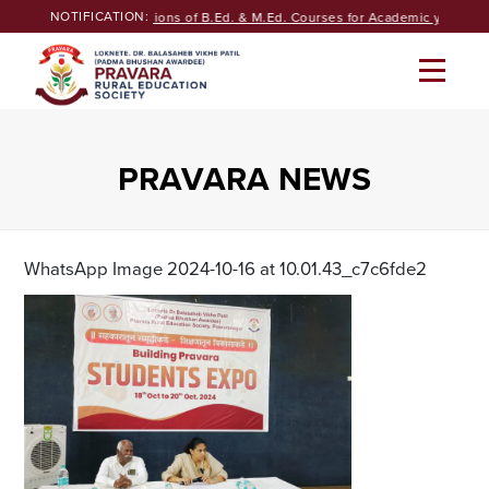
Skip
NOTIFICATION:
Seeking Admissions of B.Ed. & M.Ed. Courses for Academic year 202
to
content
PRAVARA NEWS
WhatsApp Image 2024-10-16 at 10.01.43_c7c6fde2