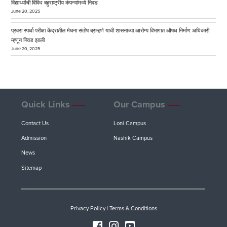
विद्यार्थ्यांची विविध बहुराष्ट्रीय कंपन्यांमध्ये निवड
June 20, 2025
प्रवरा स्पर्धा परीक्षा केंद्रातील मेघना संतोष ब्राम्हणे याची शासनाच्या आरोग्य विभागात औषध निर्माण अधिकारी
म्हणून निवड झाली
June 20, 2025
Quick Links
Our Campus
Contact Us
Loni Campus
Admission
Nashik Campus
News
Sitemap
Privacy Policy
|
Terms & Conditions