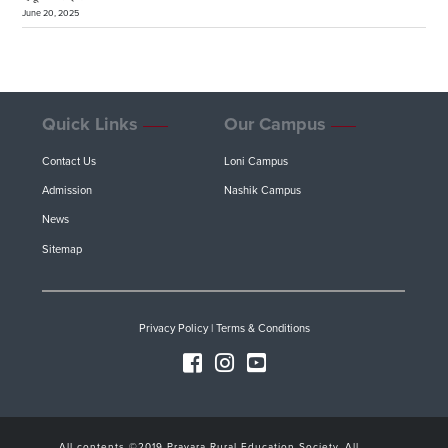
June 20, 2025
Quick Links
Our Campus
Contact Us
Loni Campus
Admission
Nashik Campus
News
Sitemap
Privacy Policy
|
Terms & Conditions
All contents ©2019 Pravara Rural Education Society. All