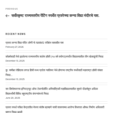
Post
navigation
PREVIOUS
Previous
Post
सर्वोत्कृष्ट राज्यस्तरीय पेंटिंग स्पर्धेत प्रवरेच्या कन्या विद्या मंदीरचे यश.
RECENT NEWS
प्रवरा कन्या विद्या मंदिर लोणी चे NMMS परीक्षेत घवघवीत यश
February 27, 2026
कोळपेवाडी येथे झालेल्या राज्यस्तरीय शालेय हॉकी (१४ वर्ष वयोगट)स्पर्धेत विद्यालयातील तीन खेळाडूंची निवड
December 13, 2025
कु. समीक्षा रोहिदास लगड हिची मध्य प्रदेश ग्वालियर येथे होणाऱ्या राष्ट्रीय स्पर्धेसाठी महाराष्ट्र हॉकी संघात
निवड…
December 13, 2025
सर विश्वेश्वरय्या इन्स्टिट्यूट ऑफ टेकनॉलॉजि अभियांत्रिकी महाविद्यालयातील सुमारे दीडशेहून अधिक
विद्यार्थ्यांची विविध बहुराष्ट्रीय कंपन्यांमध्ये निवड
June 20, 2025
प्रवरा स्पर्धा परीक्षा केंद्रातील मेघना संतोष ब्राम्हणे याची शासनाच्या आरोग्य विभागात औषध निर्माण अधिकारी
म्हणून निवड झाली