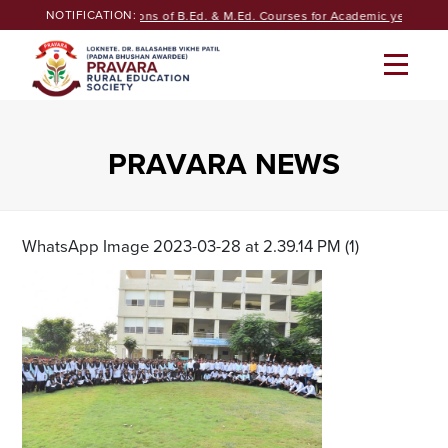
Skip
NOTIFICATION:
Seeking Admissions of B.Ed. & M.Ed. Courses for Academic year 2026
to
content
PRAVARA NEWS
WhatsApp Image 2023-03-28 at 2.39.14 PM (1)