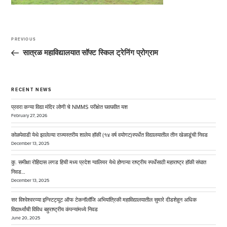
Post
navigation
PREVIOUS
Previous
Post
सात्रळ महाविद्यालयात सॉफ्ट स्किल ट्रेनिंग प्रोग्राम
RECENT NEWS
प्रवरा कन्या विद्या मंदिर लोणी चे NMMS परीक्षेत घवघवीत यश
February 27, 2026
कोळपेवाडी येथे झालेल्या राज्यस्तरीय शालेय हॉकी (१४ वर्ष वयोगट)स्पर्धेत विद्यालयातील तीन खेळाडूंची निवड
December 13, 2025
कु. समीक्षा रोहिदास लगड हिची मध्य प्रदेश ग्वालियर येथे होणाऱ्या राष्ट्रीय स्पर्धेसाठी महाराष्ट्र हॉकी संघात
निवड…
December 13, 2025
सर विश्वेश्वरय्या इन्स्टिट्यूट ऑफ टेकनॉलॉजि अभियांत्रिकी महाविद्यालयातील सुमारे दीडशेहून अधिक
विद्यार्थ्यांची विविध बहुराष्ट्रीय कंपन्यांमध्ये निवड
June 20, 2025