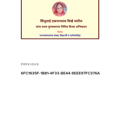
Post
PREVIOUS
Previous
navigation
Post
6FC1635F-1B81-4F33-BE44-9EEE97FC376A