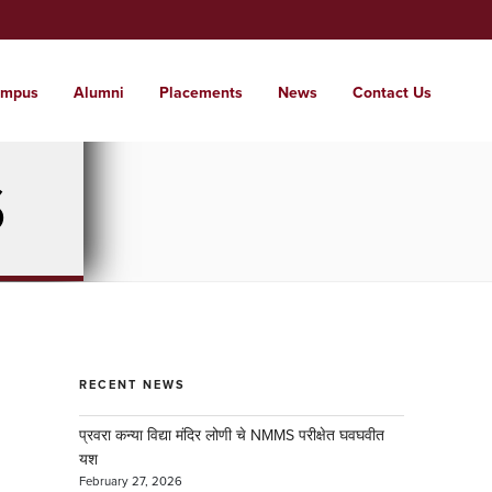
mpus
Alumni
Placements
News
Contact Us
t Us
ssions
tutes
pus
S
 glimpse of the institute
 a world where students are nurtured into
range of institutes from KG to PG and
e campus for care free learning.
l citizens with local roots.
d . . .
RECENT NEWS
प्रवरा कन्या विद्या मंदिर लोणी चे NMMS परीक्षेत घवघवीत
यश
February 27, 2026