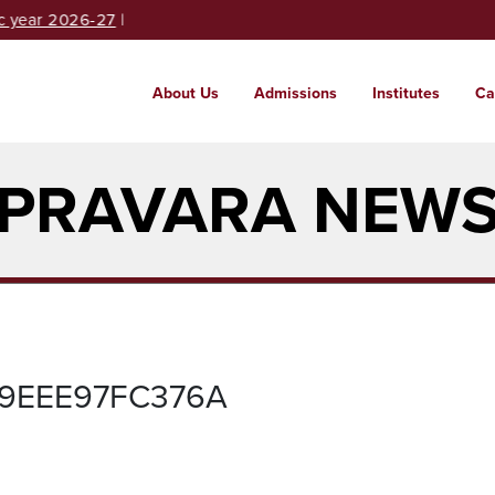
 year 2026-27
|
About Us
Admissions
Institutes
Ca
Abou
Admi
Insti
Cam
PRAVARA NEW
Brief
Enter
Rich 
Secur
globa
beyon
-9EEE97FC376A