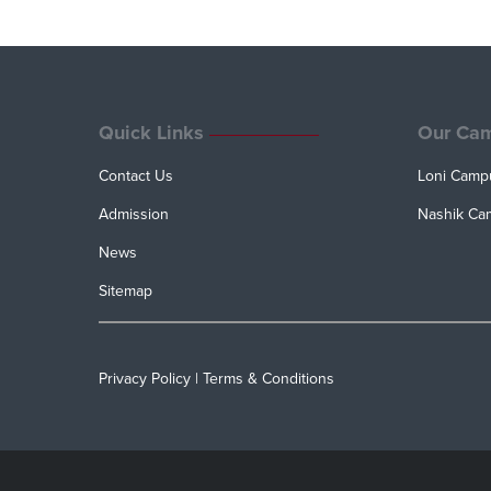
Quick Links
Our Ca
Contact Us
Loni Camp
Admission
Nashik Ca
News
Sitemap
Privacy Policy
|
Terms & Conditions