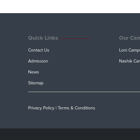
Quick Links
Our Ca
Contact Us
Loni Camp
Admission
Nashik Ca
News
Sitemap
Privacy Policy
|
Terms & Conditions