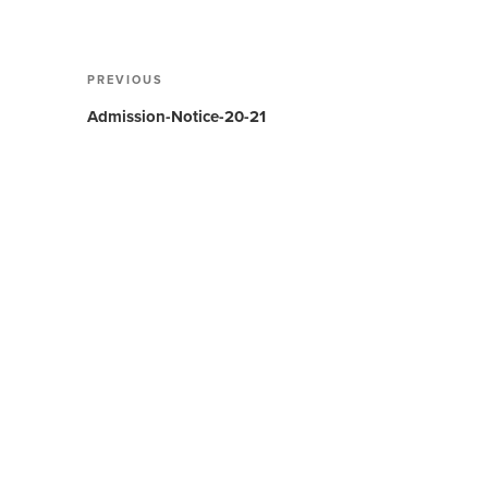
Post
PREVIOUS
Previous
navigation
Post
Admission-Notice-20-21