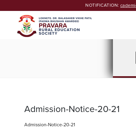
Skip
NOTIFICATION:
Seeking Admissions of B.Ed. & M.Ed. Courses for Academic
to
content
Admission-Notice-20-21
Admission-Notice-20-21