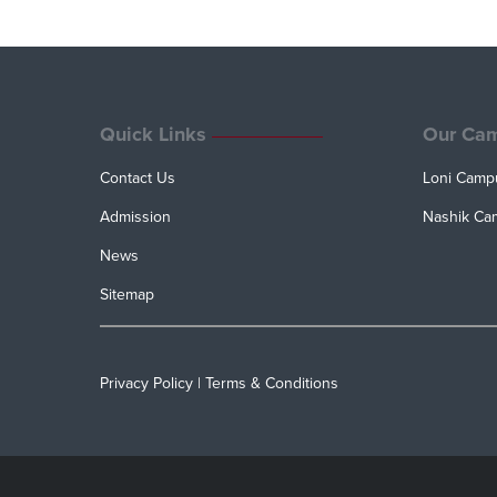
Quick Links
Our Ca
Contact Us
Loni Camp
Admission
Nashik Ca
News
Sitemap
Privacy Policy
|
Terms & Conditions