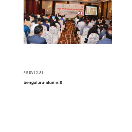
Post
PREVIOUS
Previous
navigation
Post
bengaluru-alumni3