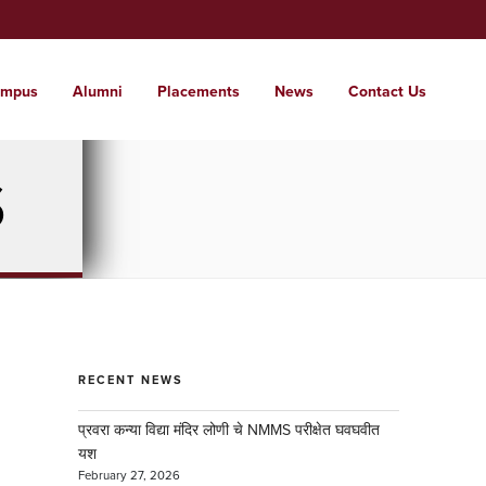
mpus
Alumni
Placements
News
Contact Us
t Us
ssions
tutes
pus
S
 glimpse of the institute
 a world where students are nurtured into
range of institutes from KG to PG and
e campus for care free learning.
l citizens with local roots.
d . . .
RECENT NEWS
प्रवरा कन्या विद्या मंदिर लोणी चे NMMS परीक्षेत घवघवीत
यश
February 27, 2026