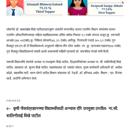
लोकनेते डॉ. बाळासाहेब विखे पाटील(पद्मभूषण उपाधीने सन्मानीत) प्रवरा ग्रामीण शिक्षण संस्थेच्या प्रवरा
ग्रामीण औषधनिर्माणशास्र महिला महाविद्यालयाचा अंतिम वर्षाचा निकाल ९२ टक्के लागला असून,कु. स्वप्नाली
आभाळे (७७.५४टक्के),कु. निकिता सोनवणे(७६.३१ टक्के) आणिकु. गितांजली गलांडे (७५.६२ टक्के) गुण
मिळवून एस.एन.डी टी विद्यापीठामध्ये अनुक्रमे पहिल्या तीन टॉपर आहेत. तर ,कु. प्राजक्ता महाजन(७४ टक्के)
गुण मिळवून विद्यापीठामध्ये पाचवी आली असल्याची माहिती प्राचार्या डॉ. चारुशीला भंगाळे यांनी दिली.
यशस्वी विद्यार्थ्यांचे संस्थेचे अध्यक्ष ना.राधाकृष्ण विखे पाटील, ज़िल्हापरिषदेच्या अध्यक्षा ना. सौ. शालिनीताई विखे
पाटील, खासदार डो. सुजय विखे पाटील, महासंचालक डॉ. यशवंत थोरात, मुख्य कार्यकारी अधिकारी डॉ. अशोक
कोल्हे, सहसचिव श्री. भारत घोगरे पाटील,शिक्षण संचालक डो. रेड्डी ,डॉ. हरिभाऊ आहेर, शिक्षण , प्रा. दिगंबर
खर्डे, आदींनी अभिनंदन केले.
Post
navigation
PREVIOUS
Previous
Post
कृषी जैवतंत्रज्ञानच्या विद्यार्थ्यांसाठी अभ्यास दौरे उपयुक्त ठरतील- ना.सौ.
शालिनीताई विखे पाटील
NEXT
Next