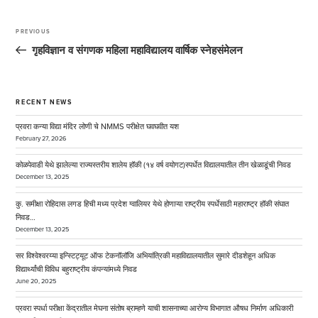
Post
navigation
PREVIOUS
Previous
Post
गृहविज्ञान व संगणक महिला महाविद्यालय वार्षिक स्नेहसंमेलन
RECENT NEWS
प्रवरा कन्या विद्या मंदिर लोणी चे NMMS परीक्षेत घवघवीत यश
February 27, 2026
कोळपेवाडी येथे झालेल्या राज्यस्तरीय शालेय हॉकी (१४ वर्ष वयोगट)स्पर्धेत विद्यालयातील तीन खेळाडूंची निवड
December 13, 2025
कु. समीक्षा रोहिदास लगड हिची मध्य प्रदेश ग्वालियर येथे होणाऱ्या राष्ट्रीय स्पर्धेसाठी महाराष्ट्र हॉकी संघात
निवड…
December 13, 2025
सर विश्वेश्वरय्या इन्स्टिट्यूट ऑफ टेकनॉलॉजि अभियांत्रिकी महाविद्यालयातील सुमारे दीडशेहून अधिक
विद्यार्थ्यांची विविध बहुराष्ट्रीय कंपन्यांमध्ये निवड
June 20, 2025
प्रवरा स्पर्धा परीक्षा केंद्रातील मेघना संतोष ब्राम्हणे याची शासनाच्या आरोग्य विभागात औषध निर्माण अधिकारी