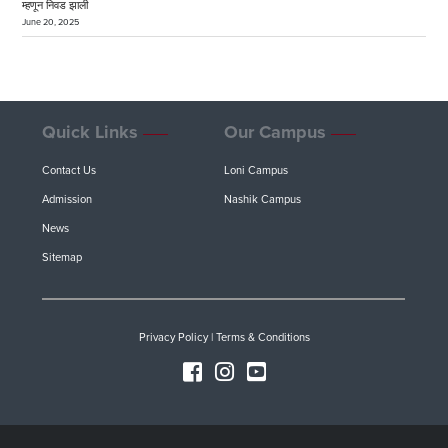
म्हणून निवड झाली
June 20, 2025
Quick Links
Our Campus
Contact Us
Loni Campus
Admission
Nashik Campus
News
Sitemap
Privacy Policy
|
Terms & Conditions