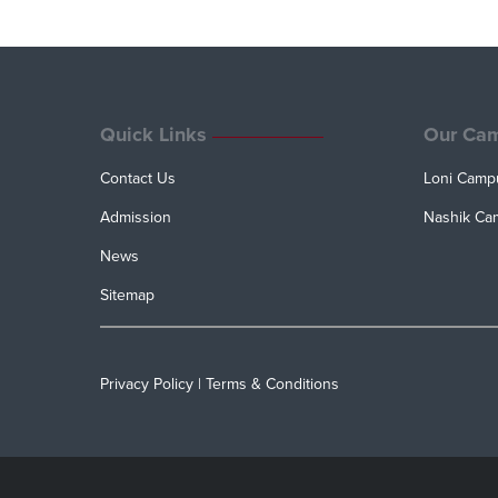
Quick Links
Our Ca
Contact Us
Loni Camp
Admission
Nashik Ca
News
Sitemap
Privacy Policy
|
Terms & Conditions