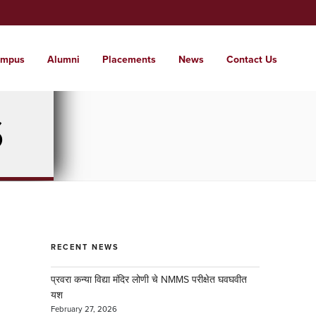
mpus
Alumni
Placements
News
Contact Us
t Us
ssions
tutes
pus
S
 glimpse of the institute
 a world where students are nurtured into
range of institutes from KG to PG and
e campus for care free learning.
l citizens with local roots.
d . . .
RECENT NEWS
प्रवरा कन्या विद्या मंदिर लोणी चे NMMS परीक्षेत घवघवीत
यश
February 27, 2026