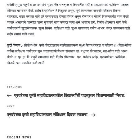
यावेळी प्रमुख पाहुणे व अध्यक्ष यांनी सूक्ष्म सिंचन तंत्रज्ञ या विषयातील संधी व व्यवसायासाठी प्रशिक्षण याबाबत
सविस्तर मार्गदर्शन केले. तसेच हे प्रशिक्षण हे निशुल्क असून, पूर्ण केल्यानंतर राष्ट्रीय कौशल्य विकास
महामंडळ, भारत सरकार यांचे द्वारे प्रमाणपत्र देण्यात येणार असून रोजगार व नोकरी मिळण्यापर्यंत मदत केली
जाणार असल्याने जास्तीत जास्त युवकांनी याचा फायदा घ्यावा असे आवाहन श्री. दिलीप क्षीरसागर यांनी केले.
कार्यक्रमाचे सूत्रसंचालक सूक्ष्म सिंचन प्रशिक्षक श्री. शुभम गायकवाड तसेच आभार केंद्र समन्वयक श्री.
संदीप समासे यांनी मानले.
फुटी कॅप्शन ;-
लोणी येथील कृषी जैवतंत्रज्ञान महाविद्यालयामध्ये सूक्ष्म सिंचन तंत्रज्ञ या पहिल्या ४० विद्यार्थ्यांच्या
वर्गाचा प्रशिक्षण कार्यक्रम सुरु करतानाकृषी शिक्षण संचालक डॉ. मधुकर खेतमाळस, सह-सचिव श्री. भारत
घोगरे, म. फु. कृ. वि. राहुरी समन्वयक श्री. दिलीप क्षीरसागर, प्रा. धनंजय आहेर, प्राचार्य प्रा. ऋषिकेश
औताडे प्रा. स्वप्नील नलगे आदी.
Post
navigation
PREVIOUS
Previous
Post
प्रवरेच्या कृषी महाविद्यालयातील विद्यार्थ्यांची पदव्युत्तर शिक्षणासाठी निवड.
NEXT
Next
Post
प्रवरेच्या कृषी महाविद्यालयात संविधान दिवस साजरा.
RECENT NEWS