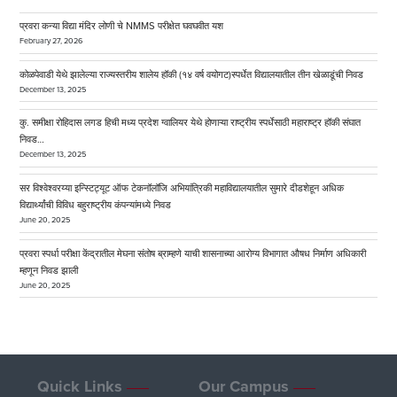
प्रवरा कन्या विद्या मंदिर लोणी चे NMMS परीक्षेत घवघवीत यश
February 27, 2026
कोळपेवाडी येथे झालेल्या राज्यस्तरीय शालेय हॉकी (१४ वर्ष वयोगट)स्पर्धेत विद्यालयातील तीन खेळाडूंची निवड
December 13, 2025
कु. समीक्षा रोहिदास लगड हिची मध्य प्रदेश ग्वालियर येथे होणाऱ्या राष्ट्रीय स्पर्धेसाठी महाराष्ट्र हॉकी संघात
निवड…
December 13, 2025
सर विश्वेश्वरय्या इन्स्टिट्यूट ऑफ टेकनॉलॉजि अभियांत्रिकी महाविद्यालयातील सुमारे दीडशेहून अधिक
विद्यार्थ्यांची विविध बहुराष्ट्रीय कंपन्यांमध्ये निवड
June 20, 2025
प्रवरा स्पर्धा परीक्षा केंद्रातील मेघना संतोष ब्राम्हणे याची शासनाच्या आरोग्य विभागात औषध निर्माण अधिकारी
म्हणून निवड झाली
June 20, 2025
Quick Links
Our Campus