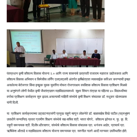
पंतप्रधान कृषी कौशल्य विकास योजना २.० आणि राज्य शासनाचे छत्रपती राजाराम महाराज उद्योजकता आणि
कौशल्य विकास अभियान व सिमेसीस लर्निंग एलएलएलपी अंतर्गत कृषिक्षेत्रात व्यावसाईक करिअर करण्याची इच्छा
असलेल्या बेरोजगार किंवा इच्छुक युवक युवतींना मोफत रोजगारक्षम वयक्तिक कौशल्य विकास प्रशिक्षण मिळावे
या अनुषंगाने लोणी येथील कृषी जैवतंत्रज्ञान महाविद्यालयामध्ये सूक्ष्म सिंचन तंत्रज्ञ या पहिल्या ४० विद्यार्थ्यांच्या
वर्गाचा प्रशिक्षण कार्यक्रम सुरु झाला.असल्याची माहिती संस्थेचे कृषी शिक्षण संचालक डॉ. मधुकर खेतमाळस
यांनी दिली.
या प्रशिक्षण कार्यक्रमाच्या उद्घाटनप्रसंगी प्रमुख पाहुणे म्हणून लोकनेते डॉ. बाळासाहेब विखे पाटील (पद्मभूषण
उपाधीने सन्मानित) प्रवरा ग्रामीण शिक्षण संस्थेचे सह-सचिव श्री. भारत घोगरे, कौशल्य झोनल म. फु. कृ. वि.
राहुरी समन्वयक श्री. दिलीप क्षीरसागर, संस्थेचे कौशल्य विकास संचालक प्रा. धनंजय आहेर, प्राचार्य प्रा.
ऋषिकेश औताडे व महाविद्यालय कौशल्य योजना समन्वयक प्रा. स्वप्नील नलगे आदी मान्यवर उपस्थितीत होते.