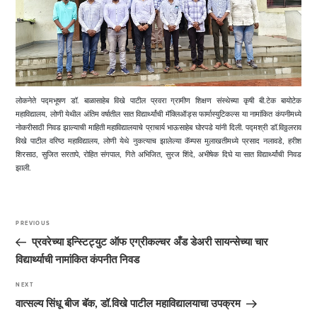
लोकनेते पद्मभूषण डॉ. बाळासाहेब विखे पाटील प्रवरा ग्रामीण शिक्षण संस्थेच्या कृषी बी.टेक बायोटेक
महाविद्यालय, लोणी येथील अंतिम वर्षातील सात विद्यार्थ्यांची मॅक्लिऑड्स फार्मास्युटिकल्स या नामांकित कंपनीमध्ये
नोकरीसाठी निवड झाल्याची माहिती महाविद्यालयाचे प्राचार्य भाऊसाहेब घोरपडे यांनी दिली. पद्मश्री डॉ.विठ्ठलराव
विखे पाटील वरिष्ठ महाविद्यालय, लोणी येथे नुकत्याच झालेल्या कॅम्पस मुलाखतीमध्ये प्रसाद नलावडे, हरीश
शिरसाठ, सुजित सरतापे, रोहित संगपाल, गिते अभिजित, सुरज शिंदे, अभीषेक दिघे या सात विद्यार्थ्यांची निवड
झाली.
Post
navigation
PREVIOUS
Previous
Post
प्रवरेच्या इन्स्टिट्युट ऑफ एग्रीकल्चर अँड डेअरी सायन्सेच्या चार
विद्यार्थ्याची नामांकित कंपनीत निवड
NEXT
Next
Post
वात्सल्य सिंधू बीज बॅक, डॉ.विखे पाटील महाविद्यालयाचा उपक्रम