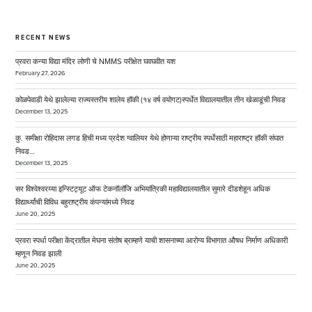
RECENT NEWS
प्रवरा कन्या विद्या मंदिर लोणी चे NMMS परीक्षेत घवघवीत यश
February 27, 2026
कोळपेवाडी येथे झालेल्या राज्यस्तरीय शालेय हॉकी (१४ वर्ष वयोगट)स्पर्धेत विद्यालयातील तीन खेळाडूंची निवड
December 13, 2025
कु. समीक्षा रोहिदास लगड हिची मध्य प्रदेश ग्वालियर येथे होणाऱ्या राष्ट्रीय स्पर्धेसाठी महाराष्ट्र हॉकी संघात
निवड…
December 13, 2025
सर विश्वेश्वरय्या इन्स्टिट्यूट ऑफ टेकनॉलॉजि अभियांत्रिकी महाविद्यालयातील सुमारे दीडशेहून अधिक
विद्यार्थ्यांची विविध बहुराष्ट्रीय कंपन्यांमध्ये निवड
June 20, 2025
प्रवरा स्पर्धा परीक्षा केंद्रातील मेघना संतोष ब्राम्हणे याची शासनाच्या आरोग्य विभागात औषध निर्माण अधिकारी
म्हणून निवड झाली
June 20, 2025