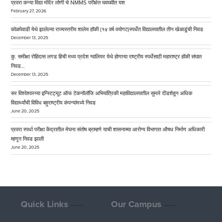
प्रवरा कन्या विद्या मंदिर लोणी चे NMMS परीक्षेत घवघवीत यश
February 27, 2026
कोळपेवाडी येथे झालेल्या राज्यस्तरीय शालेय हॉकी (१४ वर्ष वयोगट)स्पर्धेत विद्यालयातील तीन खेळाडूंची निवड
December 13, 2025
कु. समीक्षा रोहिदास लगड हिची मध्य प्रदेश ग्वालियर येथे होणाऱ्या राष्ट्रीय स्पर्धेसाठी महाराष्ट्र हॉकी संघात
निवड…
December 13, 2025
सर विश्वेश्वरय्या इन्स्टिट्यूट ऑफ टेकनॉलॉजि अभियांत्रिकी महाविद्यालयातील सुमारे दीडशेहून अधिक
विद्यार्थ्यांची विविध बहुराष्ट्रीय कंपन्यांमध्ये निवड
June 20, 2025
प्रवरा स्पर्धा परीक्षा केंद्रातील मेघना संतोष ब्राम्हणे याची शासनाच्या आरोग्य विभागात औषध निर्माण अधिकारी
म्हणून निवड झाली
June 20, 2025
Quick Links
Our Campus