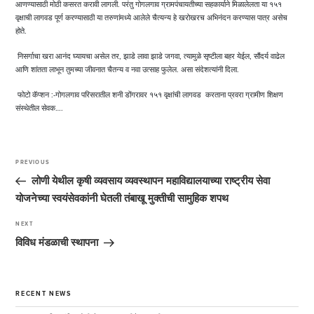
आणण्यासाठी मोठी कसरत करावी लागली. परंतु गोगलगाव ग्रामपंचायतीच्या सहकार्याने मिळालेलता या १५१
वृक्षाची लागवड पूर्ण करण्यासाठी या तरुणांमध्ये आलेले चैत्यन्य हे खरोखरच अभिनंदन करण्यास पात्र असेच
होते.
निसर्गाचा खरा आनंद घ्यायचा असेल तर, झाडे लावा झाडे जगवा, त्यामुळे सृष्टीला बहर येईल, सौंदर्य वाढेल
आणि शांतता लाभून तुमच्या जीवनात चैतन्य व नवा उत्साह फुलेल. असा संदेशत्यांनी दिला.
फोटो कॅप्शन :-गोगलगाव परिसरातील शनी डोंगरावर १५१ वृक्षांची लागवड करताना प्रवरा ग्रामीण शिक्षण
संस्थेतील सेवक….
Post
navigation
PREVIOUS
Previous
Post
लोणी येथील कृषी व्यवसाय व्यवस्थापन महाविद्यालयाच्या राष्ट्रीय सेवा
योजनेच्या स्वयंसेवकांनी घेतली तंबाखू मुक्तीची सामुहिक शपथ
NEXT
Next
Post
विविध मंडळाची स्थापना
RECENT NEWS