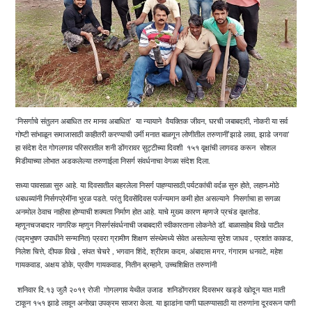
‘निसर्गाचे संतुलन अबाधित तर मानव अबाधित’ या न्यायाने वैयक्तिक जीवन, घरची जबाबदारी, नोकरी या सर्व
गोष्टी सांभाळून समाजासाठी काहीतरी करण्याची उर्मी मनात बाळगून लोणीतील तरुणानीं’झाडे लावा, झाडे जगवा’
हा संदेश देत गोगलगाव परिसरातील शनी डोंगरावर सुट्टीच्या दिवशी १५१ वृक्षांची लागवड करून सोशल
मिडीयाच्या लोभात अडकलेल्या तरुणाईला निसर्ग संवर्धनाचा वेगळा संदेश दिला.
सध्या पावसाळा सुरु आहे. या दिवसातील बहरलेला निसर्ग पाहण्यासाठी,पर्यटकांची वर्दळ सुरु होते, लहान-मोठे
धबधब्यांनी निर्सगप्रेमींना भुरळ पडते. परंतु दिवसेंदिवस पर्जन्यमान कमी होत असल्याने निसर्गाचा हा सगळा
अनमोल ठेवाच नाहीसा होण्याची शक्यता निर्माण होत आहे. याचे मुख्य कारण म्हणजे प्रचंड वृक्षतोड.
म्हणूनचजबादार नागरिक म्हणुन निसर्गसंवर्धनाची जबाबदारी स्वीकारताना लोकनेते डॉ. बाळासाहेब विखे पाटील
(पद्मभुषण उपाधीने सन्मानित) प्रवरा ग्रामीण शिक्षण संस्थेमध्ये सेवेत असलेल्या सुरेश जाधव , प्रशांत काकड,
निलेश चित्ते, दीपक विखे , संपत चेचरे , भगवान शिंदे, श्रीराम कदम, अंबादास मगर, गंगाराम धनवटे, महेश
गायकवाड, अक्षय डोके, प्रवीण गायकवाड, नितीन ब्रम्हाने, उच्चशिक्षित तरुणांनी
शनिवार दि.१३ जुलै २०१९ रोजी गोगलगाव येथील उजाड शनिडोंगरावर दिवसभर खड्डे खोदून यात माती
टाकून १५१ झाडे लावून अनोखा उपक्रम साजरा केला. या झाडांना पाणी घालण्यासाठी या तरुणांना दूरवरून पाणी