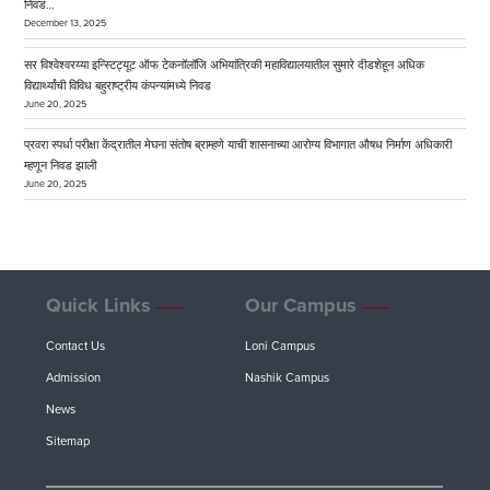
निवड…
December 13, 2025
सर विश्वेश्वरय्या इन्स्टिट्यूट ऑफ टेकनॉलॉजि अभियांत्रिकी महाविद्यालयातील सुमारे दीडशेहून अधिक
विद्यार्थ्यांची विविध बहुराष्ट्रीय कंपन्यांमध्ये निवड
June 20, 2025
प्रवरा स्पर्धा परीक्षा केंद्रातील मेघना संतोष ब्राम्हणे याची शासनाच्या आरोग्य विभागात औषध निर्माण अधिकारी
म्हणून निवड झाली
June 20, 2025
Quick Links
Our Campus
Contact Us
Loni Campus
Admission
Nashik Campus
News
Sitemap