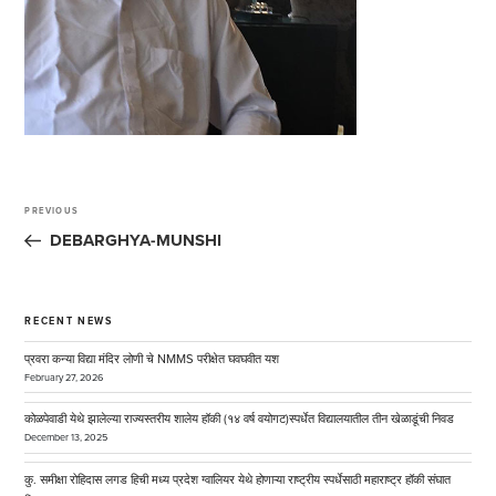
Post
navigation
PREVIOUS
Previous
Post
DEBARGHYA-MUNSHI
RECENT NEWS
प्रवरा कन्या विद्या मंदिर लोणी चे NMMS परीक्षेत घवघवीत यश
February 27, 2026
कोळपेवाडी येथे झालेल्या राज्यस्तरीय शालेय हॉकी (१४ वर्ष वयोगट)स्पर्धेत विद्यालयातील तीन खेळाडूंची निवड
December 13, 2025
कु. समीक्षा रोहिदास लगड हिची मध्य प्रदेश ग्वालियर येथे होणाऱ्या राष्ट्रीय स्पर्धेसाठी महाराष्ट्र हॉकी संघात