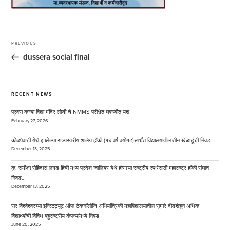
Post
navigation
PREVIOUS
Previous
Post
dussera social final
RECENT NEWS
प्रवरा कन्या विद्या मंदिर लोणी चे NMMS परीक्षेत घवघवीत यश
February 27, 2026
कोळपेवाडी येथे झालेल्या राज्यस्तरीय शालेय हॉकी (१४ वर्ष वयोगट)स्पर्धेत विद्यालयातील तीन खेळाडूंची निवड
December 13, 2025
कु. समीक्षा रोहिदास लगड हिची मध्य प्रदेश ग्वालियर येथे होणाऱ्या राष्ट्रीय स्पर्धेसाठी महाराष्ट्र हॉकी संघात
निवड…
December 13, 2025
सर विश्वेश्वरय्या इन्स्टिट्यूट ऑफ टेकनॉलॉजि अभियांत्रिकी महाविद्यालयातील सुमारे दीडशेहून अधिक
विद्यार्थ्यांची विविध बहुराष्ट्रीय कंपन्यांमध्ये निवड
June 20, 2025