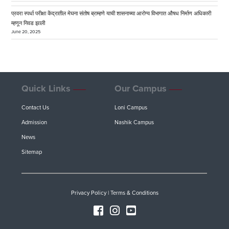
प्रवरा स्पर्धा परीक्षा केंद्रातील मेघना संतोष ब्राम्हणे याची शासनाच्या आरोग्य विभागात औषध निर्माण अधिकारी
म्हणून निवड झाली
June 20, 2025
Quick Links
Our Campus
Contact Us
Loni Campus
Admission
Nashik Campus
News
Sitemap
Privacy Policy
|
Terms & Conditions