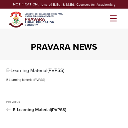
Skip
NOTIFICATION:
Seeking Admissions of B.Ed. & M.Ed. Courses for Academic year 20
to
content
PRAVARA NEWS
E-Learning Material(PVPSS)
E-Learning Material(PVPSS)
Post
navigation
PREVIOUS
Previous
Post
E-Learning Material(PVPSS)