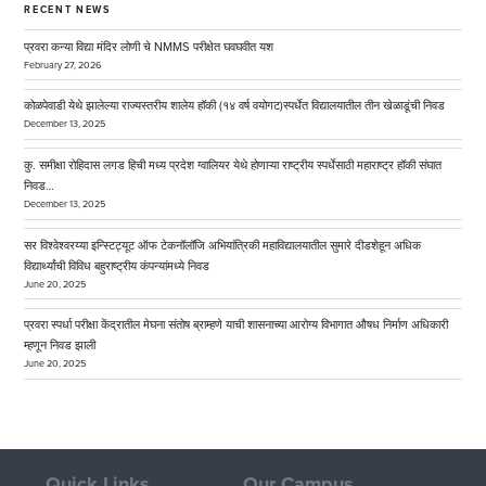
RECENT NEWS
प्रवरा कन्या विद्या मंदिर लोणी चे NMMS परीक्षेत घवघवीत यश
February 27, 2026
कोळपेवाडी येथे झालेल्या राज्यस्तरीय शालेय हॉकी (१४ वर्ष वयोगट)स्पर्धेत विद्यालयातील तीन खेळाडूंची निवड
December 13, 2025
कु. समीक्षा रोहिदास लगड हिची मध्य प्रदेश ग्वालियर येथे होणाऱ्या राष्ट्रीय स्पर्धेसाठी महाराष्ट्र हॉकी संघात
निवड…
December 13, 2025
सर विश्वेश्वरय्या इन्स्टिट्यूट ऑफ टेकनॉलॉजि अभियांत्रिकी महाविद्यालयातील सुमारे दीडशेहून अधिक
विद्यार्थ्यांची विविध बहुराष्ट्रीय कंपन्यांमध्ये निवड
June 20, 2025
प्रवरा स्पर्धा परीक्षा केंद्रातील मेघना संतोष ब्राम्हणे याची शासनाच्या आरोग्य विभागात औषध निर्माण अधिकारी
म्हणून निवड झाली
June 20, 2025
Quick Links
Our Campus