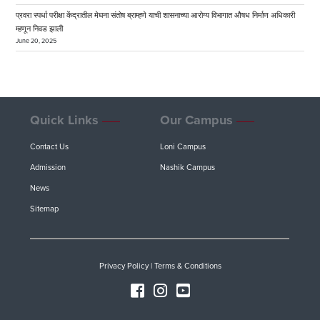
प्रवरा स्पर्धा परीक्षा केंद्रातील मेघना संतोष ब्राम्हणे याची शासनाच्या आरोग्य विभागात औषध निर्माण अधिकारी
म्हणून निवड झाली
June 20, 2025
Quick Links
Our Campus
Contact Us
Loni Campus
Admission
Nashik Campus
News
Sitemap
Privacy Policy
|
Terms & Conditions