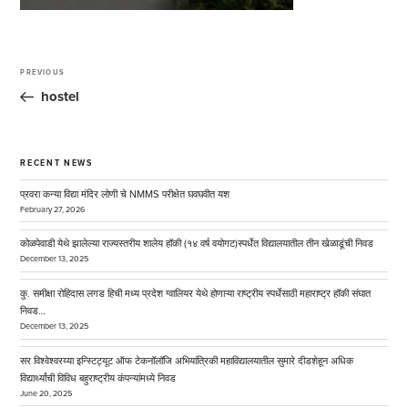
Post
navigation
PREVIOUS
Previous
Post
hostel
RECENT NEWS
प्रवरा कन्या विद्या मंदिर लोणी चे NMMS परीक्षेत घवघवीत यश
February 27, 2026
कोळपेवाडी येथे झालेल्या राज्यस्तरीय शालेय हॉकी (१४ वर्ष वयोगट)स्पर्धेत विद्यालयातील तीन खेळाडूंची निवड
December 13, 2025
कु. समीक्षा रोहिदास लगड हिची मध्य प्रदेश ग्वालियर येथे होणाऱ्या राष्ट्रीय स्पर्धेसाठी महाराष्ट्र हॉकी संघात
निवड…
December 13, 2025
सर विश्वेश्वरय्या इन्स्टिट्यूट ऑफ टेकनॉलॉजि अभियांत्रिकी महाविद्यालयातील सुमारे दीडशेहून अधिक
विद्यार्थ्यांची विविध बहुराष्ट्रीय कंपन्यांमध्ये निवड
June 20, 2025