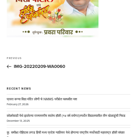
Post
navigation
PREVIOUS
Previous
Post
IMG-20220209-WA0060
RECENT NEWS
प्रवरा कन्या विद्या मंदिर लोणी चे NMMS परीक्षेत घवघवीत यश
February 27, 2026
कोळपेवाडी येथे झालेल्या राज्यस्तरीय शालेय हॉकी (१४ वर्ष वयोगट)स्पर्धेत विद्यालयातील तीन खेळाडूंची निवड
December 13, 2025
कु. समीक्षा रोहिदास लगड हिची मध्य प्रदेश ग्वालियर येथे होणाऱ्या राष्ट्रीय स्पर्धेसाठी महाराष्ट्र हॉकी संघात