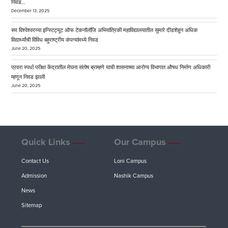
निवड…
December 13, 2025
सर विश्वेश्वरय्या इन्स्टिट्यूट ऑफ टेकनॉलॉजि अभियांत्रिकी महाविद्यालयातील सुमारे दीडशेहून अधिक
विद्यार्थ्यांची विविध बहुराष्ट्रीय कंपन्यांमध्ये निवड
June 20, 2025
प्रवरा स्पर्धा परीक्षा केंद्रातील मेघना संतोष ब्राम्हणे याची शासनाच्या आरोग्य विभागात औषध निर्माण अधिकारी
म्हणून निवड झाली
June 20, 2025
Quick Links
Our Campus
Contact Us
Loni Campus
Admission
Nashik Campus
News
Sitemap