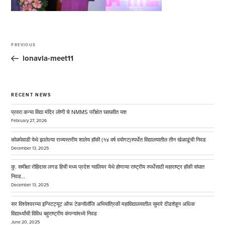
Post
navigation
PREVIOUS
Previous
Post
lonavla-meet11
RECENT NEWS
प्रवरा कन्या विद्या मंदिर लोणी चे NMMS परीक्षेत घवघवीत यश
February 27, 2026
कोळपेवाडी येथे झालेल्या राज्यस्तरीय शालेय हॉकी (१४ वर्ष वयोगट)स्पर्धेत विद्यालयातील तीन खेळाडूंची निवड
December 13, 2025
कु. समीक्षा रोहिदास लगड हिची मध्य प्रदेश ग्वालियर येथे होणाऱ्या राष्ट्रीय स्पर्धेसाठी महाराष्ट्र हॉकी संघात
निवड…
December 13, 2025
सर विश्वेश्वरय्या इन्स्टिट्यूट ऑफ टेकनॉलॉजि अभियांत्रिकी महाविद्यालयातील सुमारे दीडशेहून अधिक
विद्यार्थ्यांची विविध बहुराष्ट्रीय कंपन्यांमध्ये निवड
June 20, 2025