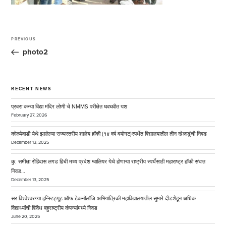
Post
navigation
PREVIOUS
Previous
Post
photo2
RECENT NEWS
प्रवरा कन्या विद्या मंदिर लोणी चे NMMS परीक्षेत घवघवीत यश
February 27, 2026
कोळपेवाडी येथे झालेल्या राज्यस्तरीय शालेय हॉकी (१४ वर्ष वयोगट)स्पर्धेत विद्यालयातील तीन खेळाडूंची निवड
December 13, 2025
कु. समीक्षा रोहिदास लगड हिची मध्य प्रदेश ग्वालियर येथे होणाऱ्या राष्ट्रीय स्पर्धेसाठी महाराष्ट्र हॉकी संघात
निवड…
December 13, 2025
सर विश्वेश्वरय्या इन्स्टिट्यूट ऑफ टेकनॉलॉजि अभियांत्रिकी महाविद्यालयातील सुमारे दीडशेहून अधिक
विद्यार्थ्यांची विविध बहुराष्ट्रीय कंपन्यांमध्ये निवड
June 20, 2025