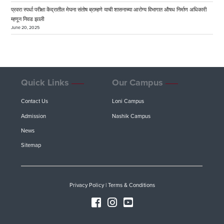
प्रवरा स्पर्धा परीक्षा केंद्रातील मेघना संतोष ब्राम्हणे याची शासनाच्या आरोग्य विभागात औषध निर्माण अधिकारी
म्हणून निवड झाली
June 20, 2025
Quick Links
Our Campus
Contact Us
Loni Campus
Admission
Nashik Campus
News
Sitemap
Privacy Policy
|
Terms & Conditions