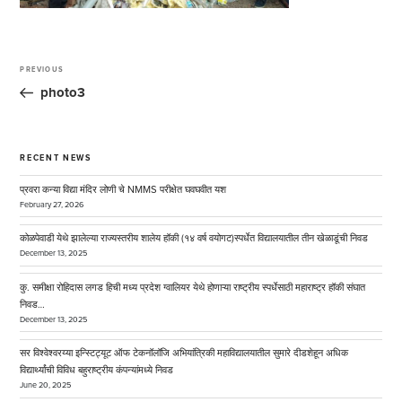
Post
navigation
PREVIOUS
Previous
Post
photo3
RECENT NEWS
प्रवरा कन्या विद्या मंदिर लोणी चे NMMS परीक्षेत घवघवीत यश
February 27, 2026
कोळपेवाडी येथे झालेल्या राज्यस्तरीय शालेय हॉकी (१४ वर्ष वयोगट)स्पर्धेत विद्यालयातील तीन खेळाडूंची निवड
December 13, 2025
कु. समीक्षा रोहिदास लगड हिची मध्य प्रदेश ग्वालियर येथे होणाऱ्या राष्ट्रीय स्पर्धेसाठी महाराष्ट्र हॉकी संघात
निवड…
December 13, 2025
सर विश्वेश्वरय्या इन्स्टिट्यूट ऑफ टेकनॉलॉजि अभियांत्रिकी महाविद्यालयातील सुमारे दीडशेहून अधिक
विद्यार्थ्यांची विविध बहुराष्ट्रीय कंपन्यांमध्ये निवड
June 20, 2025