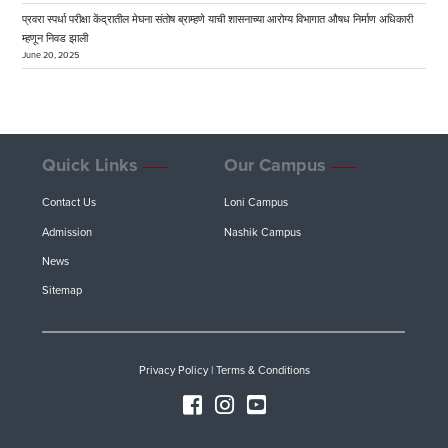
प्रवरा स्पर्धा परीक्षा केंद्रातील मेघना संतोष ब्राम्हणे याची शासनाच्या आरोग्य विभागात औषध निर्माण अधिकारी
म्हणून निवड झाली
June 20, 2025
Quick Links
Our Campus
Contact Us
Loni Campus
Admission
Nashik Campus
News
Sitemap
Privacy Policy
|
Terms & Conditions