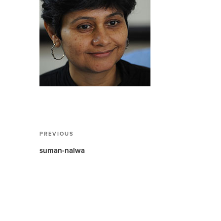
Post
PREVIOUS
Previous
navigation
Post
suman-nalwa