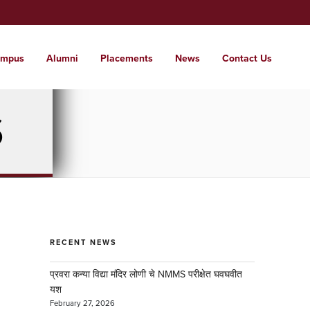
mpus
Alumni
Placements
News
Contact Us
t Us
ssions
tutes
pus
S
 glimpse of the institute
 a world where students are nurtured into
range of institutes from KG to PG and
e campus for care free learning.
l citizens with local roots.
d . . .
RECENT NEWS
प्रवरा कन्या विद्या मंदिर लोणी चे NMMS परीक्षेत घवघवीत
यश
February 27, 2026