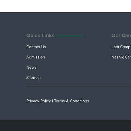
Quick Links
Our Ca
Contact Us
Loni Camp
Admission
Nashik Ca
News
Sitemap
Privacy Policy
|
Terms & Conditions