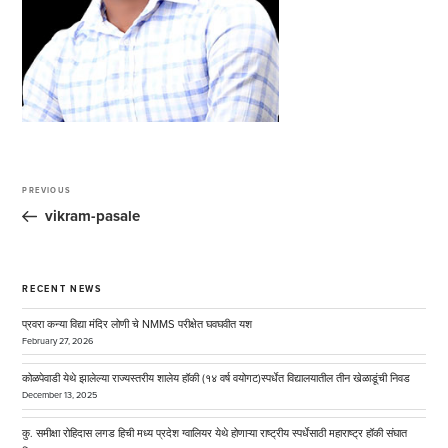
Post
navigation
PREVIOUS
Previous
Post
vikram-pasale
RECENT NEWS
प्रवरा कन्या विद्या मंदिर लोणी चे NMMS परीक्षेत घवघवीत यश
February 27, 2026
कोळपेवाडी येथे झालेल्या राज्यस्तरीय शालेय हॉकी (१४ वर्ष वयोगट)स्पर्धेत विद्यालयातील तीन खेळाडूंची निवड
December 13, 2025
कु. समीक्षा रोहिदास लगड हिची मध्य प्रदेश ग्वालियर येथे होणाऱ्या राष्ट्रीय स्पर्धेसाठी महाराष्ट्र हॉकी संघात