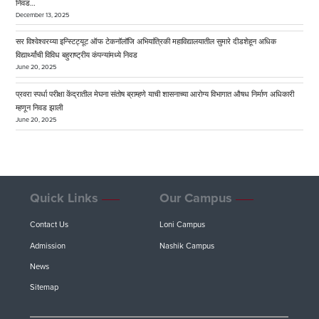
निवड…
December 13, 2025
सर विश्वेश्वरय्या इन्स्टिट्यूट ऑफ टेकनॉलॉजि अभियांत्रिकी महाविद्यालयातील सुमारे दीडशेहून अधिक
विद्यार्थ्यांची विविध बहुराष्ट्रीय कंपन्यांमध्ये निवड
June 20, 2025
प्रवरा स्पर्धा परीक्षा केंद्रातील मेघना संतोष ब्राम्हणे याची शासनाच्या आरोग्य विभागात औषध निर्माण अधिकारी
म्हणून निवड झाली
June 20, 2025
Quick Links
Our Campus
Contact Us
Loni Campus
Admission
Nashik Campus
News
Sitemap