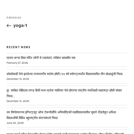
Post
navigation
PREVIOUS
Previous
Post
yoga-1
RECENT NEWS
प्रवरा कन्या विद्या मंदिर लोणी चे NMMS परीक्षेत घवघवीत यश
February 27, 2026
कोळपेवाडी येथे झालेल्या राज्यस्तरीय शालेय हॉकी (१४ वर्ष वयोगट)स्पर्धेत विद्यालयातील तीन खेळाडूंची निवड
December 13, 2025
कु. समीक्षा रोहिदास लगड हिची मध्य प्रदेश ग्वालियर येथे होणाऱ्या राष्ट्रीय स्पर्धेसाठी महाराष्ट्र हॉकी संघात
निवड…
December 13, 2025
सर विश्वेश्वरय्या इन्स्टिट्यूट ऑफ टेकनॉलॉजि अभियांत्रिकी महाविद्यालयातील सुमारे दीडशेहून अधिक
विद्यार्थ्यांची विविध बहुराष्ट्रीय कंपन्यांमध्ये निवड
June 20, 2025