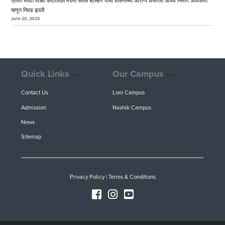
प्रवरा स्पर्धा परीक्षा केंद्रातील मेघना संतोष ब्राम्हणे याची शासनाच्या आरोग्य विभागात औषध निर्माण अधिकारी
म्हणून निवड झाली
June 20, 2025
Quick Links
Our Campus
Contact Us
Loni Campus
Admission
Nashik Campus
News
Sitemap
Privacy Policy
|
Terms & Conditions