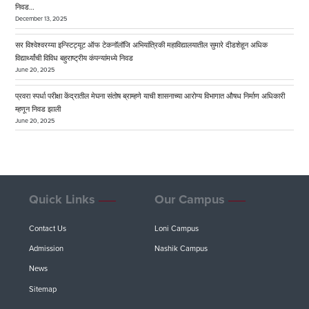
निवड…
December 13, 2025
सर विश्वेश्वरय्या इन्स्टिट्यूट ऑफ टेकनॉलॉजि अभियांत्रिकी महाविद्यालयातील सुमारे दीडशेहून अधिक
विद्यार्थ्यांची विविध बहुराष्ट्रीय कंपन्यांमध्ये निवड
June 20, 2025
प्रवरा स्पर्धा परीक्षा केंद्रातील मेघना संतोष ब्राम्हणे याची शासनाच्या आरोग्य विभागात औषध निर्माण अधिकारी
म्हणून निवड झाली
June 20, 2025
Quick Links
Our Campus
Contact Us
Loni Campus
Admission
Nashik Campus
News
Sitemap