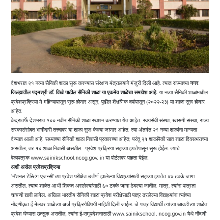
देशभरात २१ नव्या सैनिकी शाळा सुरू करण्यास संरक्षण मंत्रालयाने मंजुरी दिली आहे. त्यात राज्याच्या
नगर
जिल्ह्यातील
पद्मश्री डॉ. विखे पाटील सैनिकी शाळा या एकमेव शाळेचा समावेश आहे.
या नव्या सैनिकी शाळांमधील
प्रवेशप्रक्रिया मे महिन्यापासून सुरू होणार असून, पुढील शैक्षणिक वर्षापासून (२०२२-२३) या शाळा सुरू होणार
आहेत.
केंद्रातर्फे देशभरात १०० नवीन सैनिकी शाळा स्थापन करण्यात येत आहेत. स्वयंसेवी संस्था, खासगी संस्था, राज्य
सरकारांसोबत भागीदारी तत्त्वावर या शाळा सुरू केल्या जाणार आहेत. त्या अंतर्गत २१ नव्या शाळांना मान्यता
देण्यात आली आहे. सध्याच्या सैनिकी शाळा निवासी प्रकारच्या आहेत; परंतु २१ शाळांपैकी सात शाळा दिवसभराच्या
असतील, तर १४ शाळा निवासी असतील. प्रवेश प्रक्रिया सहाव्या इयत्तेपासून सुरू होईल. त्याचे
वेळापत्रक
www.sainikschool.ncog.gov
. in या पोर्टलवर पाहता येईल.
अशी असेल प्रवेशप्रक्रिया
‘नॅशनल टेस्टिंग एजन्सी’च्या प्रवेश परीक्षेत उत्तीर्ण झालेल्या विद्याथ्र्यांसाठी सहाव्या इयत्तेत ४० टक्के जागा
असतील. त्याच शाळेत आधी शिकत असलेल्यांसाठी ६० टक्के जागा ठेवल्या जातील. मात्र, त्यांना पात्रता
चाचणी द्यावी लागेल. अखिल भारतीय सैनिकी शाळा प्रवेश परीक्षेसाठी पात्र ठरलेल्या विद्याथ्र्यांना त्यांच्या
नोंदणीकृत ई-मेलवर शाळेच्या अर्ज प्रक्रियेविषयी माहिती दिली जाईल. जे पात्र विद्यार्थी त्यांच्या आवडीच्या शाळेत
प्रवेश घेण्यास उत्सुक असतील, त्यांना ई-समुपदेशनासाठी www.sainikschool.
ncog.gov.in
येथे नोंदणी