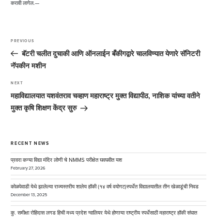
करावी लागेल.—
Post
navigation
PREVIOUS
Previous
Post
बॅटरी चलीत दुचाकी आणि ऑनलाईन बँकीगद्वारे चालविण्यात येणारे सॅनिटरी
नॅपकीन मशीन
NEXT
Next
Post
महाविद्यालयात यशवंतराव चव्हाण महाराष्ट्र मुक्त विद्यापीठ, नाशिक यांच्या वतीने
मुक्त कृषि शिक्षण केंद्र सुरु
RECENT NEWS
प्रवरा कन्या विद्या मंदिर लोणी चे NMMS परीक्षेत घवघवीत यश
February 27, 2026
कोळपेवाडी येथे झालेल्या राज्यस्तरीय शालेय हॉकी (१४ वर्ष वयोगट)स्पर्धेत विद्यालयातील तीन खेळाडूंची निवड
December 13, 2025
कु. समीक्षा रोहिदास लगड हिची मध्य प्रदेश ग्वालियर येथे होणाऱ्या राष्ट्रीय स्पर्धेसाठी महाराष्ट्र हॉकी संघात