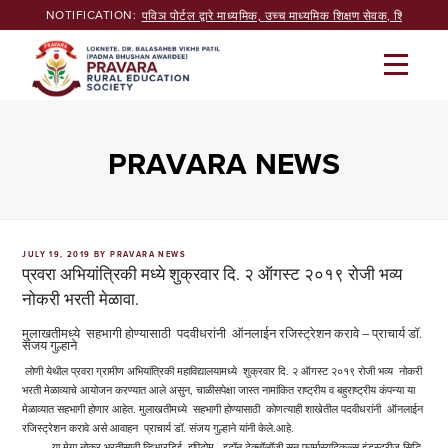
Skip
NOTIFICATION:
पविञ पोर्टल द्वारे माध्यमिक, उच्च माध्यमिक शिक्षण सेवक, शिक्षक भरत
to
content
PRAVARA NEWS
POSTED
JULY 19, 2019
BY
PRAVARA NEWS
ON
प्रवरा अभियांत्रिकी मध्ये शुक्रवार दि. २ ऑगस्ट २०१९ रोजी भव्य
नोकरी भरती मेळावा.
मुलाखतीमध्ये सहभागी होण्यासाठी पदवीधरांनी ऑनलाईन रजिस्ट्रेशन करावे – प्राचार्य डॉ.
संजय गुल्हाने
लोणी येथील प्रवरा ग्रामीण अभियांत्रिकी महाविद्यालयामध्ये शुक्रवार दि. २ ऑगस्ट २०१९ रोजी भव्य नोकरी
भरती मेळाव्याचे आयोजन करण्यात आले असुन, चाळीसपेक्षा जास्त नामांकित राष्ट्रीय व बहुराष्ट्रीय कंपन्या या
मेळाव्यात सहभागी होणार आहेत. मुलाखतीमध्ये सहभागी होण्यासाठी कोणत्याही शाखेतील पदवीधरांनी ऑनलाईन
रजिस्ट्रेशन करावे असे आवाहन प्राचार्य डॉ. संजय गुल्हाने यांनी केले.आहे.
या मेगा नोकर भरतीसाठी व्हिआरडिई, इपिटोम, इटॉन टेक्नॉलॉजी,सन फार्मास्युटिकल्स इंडस्ट्रीज,सिद्धि