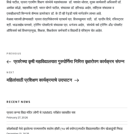
विखे पाटील, प्रवरा ग्रामीण शिक्षण संस्थेचे महासंचालक डॉ. यशवंत थोरात, मुख्य कार्यकारी अधिकारी डॉ.
अशोक कोल्हे, सहसचिव श्री. भारत घोगरे पाटील, संचालक डॉ. हरिभाऊ आहेर, तांत्रिक संचालक व
एसव्हीआयटी सिन्नरचे कॅम्पस डायरेक्टर डॉ. के टी व्ही रेड्डी यांचे मार्गदर्शन लाभत आहे.
मेळावा यशस्वी होण्यासाठी प्रवरा तंत्रनिकेतनचे प्राचार्य प्रा. विजयकुमार राठी, डॉ. प्रदीप दिघे, रजिस्ट्रार
श्री. भाऊसाहेब पानसरे, ट्रेनिंग प्लेसमेंटचे संचालक प्रा. धनंजय आहेर, संस्थेचे सर्व ट्रेनिंग अँड प्लेसमेंट
ऑफिसर्स सर्व विभागप्रमुख, शिक्षक, शिक्षकेतर कर्मचारी व विद्यार्थी हे परिश्रम घेत आहेत.
Post
navigation
PREVIOUS
Previous
Post
प्रवरेच्या कृषी महाविद्यालयात गुरुपोर्णिमा निमित्त वृक्षारोपण कार्यक्रम संपन्न
NEXT
Next
Post
महिलांसाठी प्रशिक्षण कार्यक्रमाचे उदघाटन
RECENT NEWS
प्रवरा कन्या विद्या मंदिर लोणी चे NMMS परीक्षेत घवघवीत यश
February 27, 2026
कोळपेवाडी येथे झालेल्या राज्यस्तरीय शालेय हॉकी (१४ वर्ष वयोगट)स्पर्धेत विद्यालयातील तीन खेळाडूंची निवड
December 13, 2025