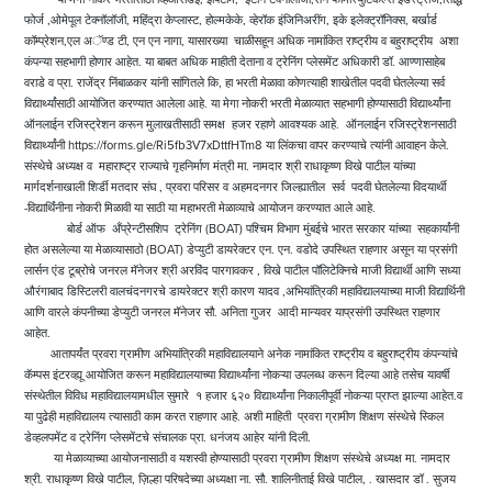
फोर्ज ,ओमेपूल टेक्नॉलॉजी, महिंद्रा केप्लास्ट, होल्मकेके, व्हेरॉक इंजिनिअरींग, इके इलेक्ट्रॉनिक्स, बर्खार्ड
कॉम्प्रेशन,एल अॅण्ड टी, एन एन नागा, यासारख्या चाळीसहून अधिक नामांकित राष्ट्रीय व बहुराष्ट्रीय अशा
कंपन्या सहभागी होणार आहेत. या बाबत अधिक माहीती देताना व ट्रेनिंग प्लेसमेंट अधिकारी डॉ. आण्णासाहेब
वराडे व प्रा. राजेंद्र निंबाळकर यांनी सांगितले कि, हा भरती मेळावा कोणत्याही शाखेतील पदवी घेतलेल्या सर्व
विद्यार्थ्यांसाठी आयोजित करण्यात आलेला आहे. या मेगा नोकरी भरती मेळाव्यात सहभागी होण्यासाठी विद्यार्थ्यांना
ऑनलाईन रजिस्ट्रेशन करून मुलाखतीसाठी समक्ष हजर रहाणे आवश्यक आहे. ऑनलाईन रजिस्ट्रेशनसाठी
विद्यार्थ्यांनी
https://forms.gle/Ri5fb3V7xDttfHTm8
या लिंकचा वापर करण्याचे त्यांनी आवाहन केले.
संस्थेचे अध्यक्ष व महाराष्ट्र राज्याचे गृहनिर्माण मंत्री मा. नामदार श्री राधाकृष्ण विखे पाटील यांच्या
मार्गदर्शनाखाली शिर्डी मतदार संघ , प्रवरा परिसर व अहमदनगर जिल्ह्यातील सर्व पदवी घेतलेल्या विदयार्थी
-विद्यार्थिंनीना नोकरी मिळावी या साठी या महाभरती मेळाव्याचे आयोजन करण्यात आले आहे.
बोर्ड ऑफ अँप्रेन्टीसशिप ट्रेनिंग (BOAT) पश्चिम विभाग मुंबईचे भारत सरकार यांच्या सहकार्यांनी
होत असलेल्या या मेळाव्यासाठो (BOAT) डेप्युटी डायरेक्टर एन. एन. वडोदे उपस्थित राहणार असून या प्रसंगी
लार्सन एंड टूब्रोचे जनरल मॅनेजर श्री अरविंद पारगावकर , विखे पाटील पॉलिटेक्निचे माजी विद्यार्थी आणि सध्या
औरंगाबाद डिस्टिलरी वालचंदनगरचे डायरेक्टर श्री कारण यादव ,अभियांत्रिकी महाविद्यालयाच्या माजी विद्यार्थिनी
आणि वारले कंपनीच्या डेप्युटी जनरल मॅनेजर सौ. अनिता गुजर आदी मान्यवर याप्रसंगी उपस्थित राहणार
आहेत.
आतापर्यंत प्रवरा ग्रामीण अभियांत्रिकी महाविद्यालयाने अनेक नामांकित राष्ट्रीय व बहुराष्ट्रीय कंपन्यांचे
कॅम्पस इंटरव्ह्यू आयोजित करून महाविद्यालयाच्या विद्यार्थ्यांना नोकऱ्या उपलब्ध करून दिल्या आहे तसेच यावर्षी
संस्थेतील विविध महाविद्यालयामधील सुमारे १ हजार ६२० विद्यार्थ्यांना निकालीपूर्वी नोकऱ्या प्राप्त झाल्या आहेत.व
या पुढेही महाविद्यालय त्यासाठी काम करत राहणार आहे. अशी माहिती प्रवरा ग्रामीण शिक्षण संस्थेचे स्किल
डेव्हलपमेंट व ट्रेनिंग प्लेसमेंटचे संचालक प्रा. धनंजय आहेर यांनी दिली.
या मेळाव्याच्या आयोजनासाठी व यशस्वी होण्यासाठी प्रवरा ग्रामीण शिक्षण संस्थेचे अध्यक्ष मा. नामदार
श्री. राधाकृष्ण विखे पाटील, ज़िल्हा परिषदेच्या अध्यक्षा ना. सौ. शालिनीताई विखे पाटील, . खासदार डॉ . सुजय