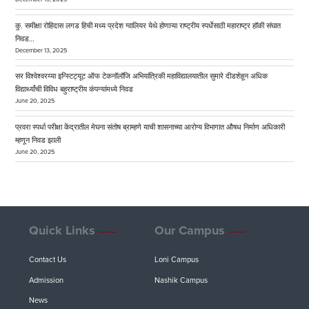
कु. समीक्षा रोहिदास लगड हिची मध्य प्रदेश ग्वालियर येथे होणाऱ्या राष्ट्रीय स्पर्धेसाठी महाराष्ट्र हॉकी संघात
निवड…
December 13, 2025
सर विश्वेश्वरय्या इन्स्टिट्यूट ऑफ टेकनॉलॉजि अभियांत्रिकी महाविद्यालयातील सुमारे दीडशेहून अधिक
विद्यार्थ्यांची विविध बहुराष्ट्रीय कंपन्यांमध्ये निवड
June 20, 2025
प्रवरा स्पर्धा परीक्षा केंद्रातील मेघना संतोष ब्राम्हणे याची शासनाच्या आरोग्य विभागात औषध निर्माण अधिकारी
म्हणून निवड झाली
June 20, 2025
Quick Links
Our Campus
Contact Us
Loni Campus
Admission
Nashik Campus
News