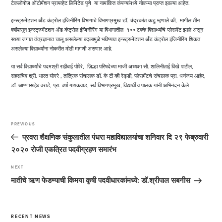
टेकलोगोज ऑटोमॅशन प्रायव्हेट लिमिटेड पुणे या नामांकित कंपन्यांमध्ये नोकऱ्या प्राप्त झाल्या आहेत.
इन्स्ट्रुमेंटशन अँड कंट्रोल इंजिनीरिंग विभागाचे विभागप्रमुख डॉ. चंद्रकांत कडू म्हणाले की, मागील तीन
वर्षांपासून इन्स्ट्रुमेंटशन अँड कंट्रोल इंजिनीरिंग या विभागातील १०० टक्के विद्यार्थ्यांचे प्लेसमेंट झाले असून
सध्या जगात तंत्रज्ञानात चालू असलेल्या बदलामुळे भविष्यात इन्स्ट्रुमेंटशन अँड कंट्रोल इंजिनीरिंग शिकत
असलेल्या विद्यार्थ्यांना नोकरीत मोठी मागणी असणार आहे.
या सर्व विद्यार्थ्यांचे पदमश्री राहीबाई पोपेरे, ज़िल्हा परिषदेच्या माजी अध्यक्षा सौ. शालिनीताई विखे पाटील,
सहसचिव श्री. भारत घोगरे , तांत्रिक संचालक डॉ. के टी व्ही रेड्डी, प्लेसमेंटचे संचालक प्रा. धनंजय आहेर,
डॉ. आण्णासाहेब वराडे, प्रा. वर्षा गायकवाड, सर्व विभागप्रमुख, विद्यार्थी व पालक यांनी अभिनंदन केले
Post
navigation
PREVIOUS
Previous
Post
प्रवरा शैक्षणिक संकुलातील पंधरा महाविद्यालयांचा शनिवार दि २९ फेब्रुवारी
२०२० रोजी एकत्रित पदवीग्रहण समारंभ
NEXT
Next
Post
मातीचे ऋण फेडण्याची किमया कृषी पदवीधारकांमध्ये: डॉ.श्रीपाल सबनीस
RECENT NEWS