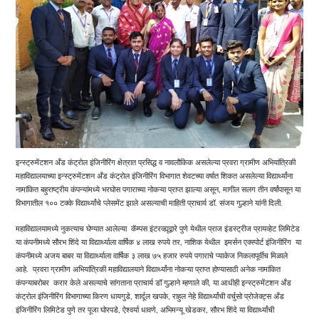
इन्स्ट्रुमेंटशन अँड कंट्रोल इंजिनीरिंग क्षेत्रात प्रसिद्ध व नावलौकिक असलेल्या प्रवरा ग्रामीण अभियांत्रिकी
महाविद्यालयाच्या इन्स्ट्रुमेंटशन अँड कंट्रोल इंजिनीरिंग विभागात शेवटच्या वर्षात शिकत असलेल्या विद्यार्थ्यांना
नामांकित बहुराष्ट्रीय कंपन्यांमध्ये भरघोस पगाराच्या नोकऱ्या प्राप्त झाल्या असून, मागील सलग तीन वर्षांपासून या
विभागातील १०० टक्के विद्यार्थ्यांचे प्लेसमेंट झाले असल्याची माहिती प्राचार्य डॉ. संजय गुल्हाने यांनी दिली.
महाविद्यालयामध्ये नुकत्याच घेण्यात आलेल्या कॅम्पस इंटरव्ह्यूद्वारे पुणे येथील प्राज इंडस्ट्रीज प्रायव्हेट लिमिटेड
या कंपनीमध्ये सौरभ शिंदे या विद्यार्थ्याला वार्षिक ४ लाख रुपये तर, नाशिक येथील इमर्सन एक्स्पोर्ट इंजिनीरिंग या
कंपनीमध्ये अजय बाबर या विद्यार्थ्याला वार्षिक ३ लाख ७५ हजार रुपये पगाराचे प्याकेज निकलापूर्वीच मिळाले
आहे. प्रवरा ग्रामीण अभियांत्रिकी महाविद्यालयाने विद्यार्थ्यांना नोकऱ्या प्राप्त होण्यासाठी अनेक नामांकित
कंपन्याबरोबर करार केले असल्याचे सांगताना प्राचार्य डॉ गुल्हाने म्हणाले की, या आधीही इन्स्ट्रुमेंटशन अँड
कंट्रोल इंजिनीरिंग विभागाच्या किरण धायगुडे, शार्दूल खपके, राहुल नेहे विद्यार्थ्यांची वर्चुसो प्रोजेक्ट्स अँड
इंजिनीरिंग लिमिटेड पुणे तर पूजा घोरपडे, ऐश्वर्या धावणे, अभिमन्यू खेडकर, सौरभ शिंदे या विद्यार्थ्यांची