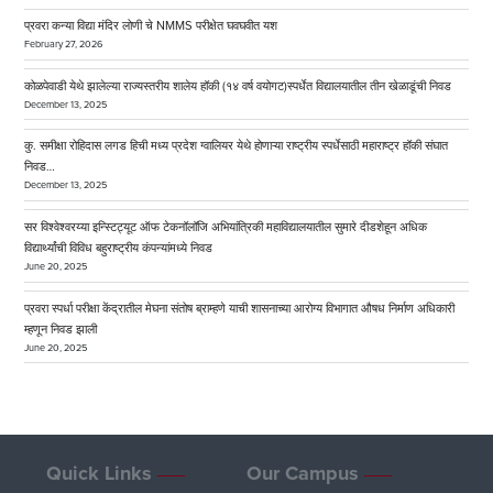
प्रवरा कन्या विद्या मंदिर लोणी चे NMMS परीक्षेत घवघवीत यश
February 27, 2026
कोळपेवाडी येथे झालेल्या राज्यस्तरीय शालेय हॉकी (१४ वर्ष वयोगट)स्पर्धेत विद्यालयातील तीन खेळाडूंची निवड
December 13, 2025
कु. समीक्षा रोहिदास लगड हिची मध्य प्रदेश ग्वालियर येथे होणाऱ्या राष्ट्रीय स्पर्धेसाठी महाराष्ट्र हॉकी संघात
निवड…
December 13, 2025
सर विश्वेश्वरय्या इन्स्टिट्यूट ऑफ टेकनॉलॉजि अभियांत्रिकी महाविद्यालयातील सुमारे दीडशेहून अधिक
विद्यार्थ्यांची विविध बहुराष्ट्रीय कंपन्यांमध्ये निवड
June 20, 2025
प्रवरा स्पर्धा परीक्षा केंद्रातील मेघना संतोष ब्राम्हणे याची शासनाच्या आरोग्य विभागात औषध निर्माण अधिकारी
म्हणून निवड झाली
June 20, 2025
Quick Links
Our Campus