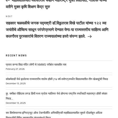
महाविद्यालयात यशवंतराव चव्हाण महाराष्ट्र मुक्त विद्यापीठ, नाशिक यांच्या
वतीने मुक्त कृषि शिक्षण केंद्र सुरु
NEXT
Next
Post
सहकार चळवळीचे जनक पद्मश्री डॉ.विठ्ठलराव विखे पाटील यांच्‍या १२२ व्‍या
जयंतीचे औचित्‍य साधून परंपरेप्रमाणे देण्‍यात येणा-या राज्‍यस्‍तरीय साहित्‍य आणि
कलगौरव पुरस्‍कारांचे वितरण राज्‍यपालांच्‍या हस्‍ते संपन्‍न झाले.
RECENT NEWS
प्रवरा कन्या विद्या मंदिर लोणी चे NMMS परीक्षेत घवघवीत यश
February 27, 2026
कोळपेवाडी येथे झालेल्या राज्यस्तरीय शालेय हॉकी (१४ वर्ष वयोगट)स्पर्धेत विद्यालयातील तीन खेळाडूंची निवड
December 13, 2025
कु. समीक्षा रोहिदास लगड हिची मध्य प्रदेश ग्वालियर येथे होणाऱ्या राष्ट्रीय स्पर्धेसाठी महाराष्ट्र हॉकी संघात
निवड…
December 13, 2025
सर विश्वेश्वरय्या इन्स्टिट्यूट ऑफ टेकनॉलॉजि अभियांत्रिकी महाविद्यालयातील सुमारे दीडशेहून अधिक
विद्यार्थ्यांची विविध बहुराष्ट्रीय कंपन्यांमध्ये निवड