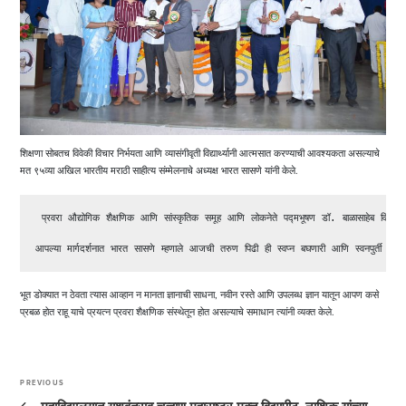
शिक्षणा सोबतच विवेकी विचार निर्भयता आणि व्यासंगीवृती विद्यार्थ्यानी आत्मसात करण्याची आवश्यकता असल्याचे
मत ९५व्या अखिल भारतीय मराठी साहीत्य संम्मेलनाचे अध्यक्ष भारत सासणे यांनी केले.
 प्रवरा औद्योगिक शैक्षणिक आणि सांस्कृतिक समूह आणि लोकनेते पद्मभूषण डॉ. बाळासाहेब विखे पाटील
आपल्या मार्गदर्शनात भारत सासणे म्हणाले आजची तरुण पिढी ही स्वप्न बघणारी आणि स्वनपुर्ती कर
भूत डोक्यात न ठेवता त्यास आव्हान न मानता ज्ञानाची साधना, नवीन रस्ते आणि उपलब्ध ज्ञान यातून आपण कसे
प्रबळ होत राहू याचे प्रयत्न प्रवरा शैक्षणिक संस्थेतून होत असल्याचे समाधान त्यांनी व्यक्त केले.
Post
navigation
PREVIOUS
Previous
Post