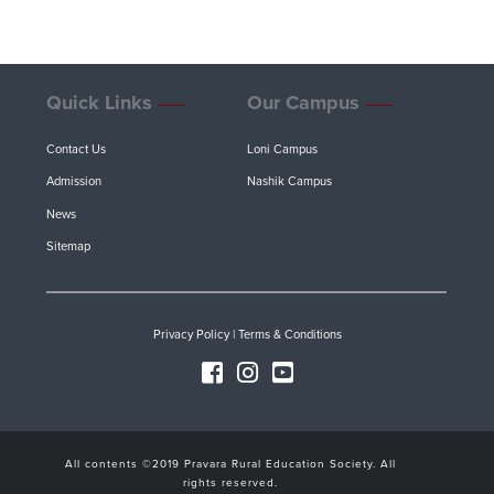
Quick Links
Our Campus
Contact Us
Loni Campus
Admission
Nashik Campus
News
Sitemap
Privacy Policy
|
Terms & Conditions
All contents ©2019 Pravara Rural Education Society. All
rights reserved.