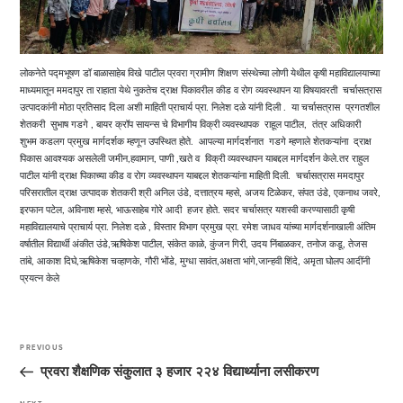
लोकनेते पद्मभूषण डॉ बाळासाहेब विखे पाटील प्रवरा ग्रामीण शिक्षण संस्थेच्या लोणी येथील कृषी महाविद्यालयाच्या
माध्यमातून ममदापुर ता राहाता येथे नुकतेच द्राक्ष पिकावरील कीड व रोग व्यवस्थापन या विषयावरती चर्चासत्रास
उत्पादकांनी मोठा प्रतिसाद दिला अशी माहिती प्राचार्य प्रा. निलेश दळे यांनी दिली . या चर्चासत्रास प्रगतशील
शेतकरी सुभाष गडगे , बायर क्रॉप सायन्स चे विभागीय विक्री व्यवस्थापक राहूल पाटील, तंत्र अधिकारी
शुभम कडलग प्रमुख मार्गदर्शक म्हणून उपस्थित होते. आपल्या मार्गदर्शनात गडगे म्हणाले शेतकऱ्यांना द्राक्ष
पिकास आवश्यक असलेली जमीन,हवामान, पाणी ,खते व विक्री व्यवस्थापन याबद्दल मार्गदर्शन केले.तर राहुल
पाटील यांनी द्राक्ष पिकाच्या कीड व रोग व्यवस्थापन याबद्दल शेतकऱ्यांना माहिती दिली. चर्चासत्रास ममदापुर
परिसरातील द्राक्ष उत्पादक शेतकरी श्री अनिल उंडे, दत्तात्रय म्हसे, अजय टिळेकर, संपत उंडे, एकनाथ जवरे,
इरफान पटेल, अविनाश म्हसे, भाऊसाहेब गोरे आदी हजर होते. सदर चर्चासत्र यशस्वी करण्यासाठी कृषी
महाविद्यालयाचे प्राचार्य प्रा. निलेश दळे , विस्तार विभाग प्रमुख प्रा. रमेश जाधव यांच्या मार्गदर्शनाखाली अंतिम
वर्षातील विद्यार्थी अंकीत उंडे,ऋषिकेश पाटील, संकेत काळे, कुंजन गिरी, उदय निंबाळकर, तनोज कडू, तेजस
तांबे, आकाश दिघे,ऋषिकेश चव्हाणके, गौरी भोंडे, मुग्धा सावंत,अक्षता भांगे,जान्हवी शिंदे, अमृता घोलप आदींनी
प्रयत्न केले
Post
navigation
PREVIOUS
Previous
Post
प्रवरा शैक्षणिक संकुलात ३ हजार २२४ विद्यार्थ्याना लसीकरण