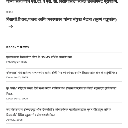
यांच्या सहकार्याने एस.टी. व एस. सी. विद्यार्थांसाठी स्कील डेव्हलपमेंट प्रशिक्षण.
NEXT
Next
Post
विद्यार्थी,शिक्षक,पालक आणि व्यवस्थापन यांच्या संयुक्त मेळावा (सुवर्ण चतुष्कोण)
RECENT NEWS
प्रवरा कन्या विद्या मंदिर लोणी चे NMMS परीक्षेत घवघवीत यश
February 27, 2026
कोळपेवाडी येथे झालेल्या राज्यस्तरीय शालेय हॉकी (१४ वर्ष वयोगट)स्पर्धेत विद्यालयातील तीन खेळाडूंची निवड
December 13, 2025
कु. समीक्षा रोहिदास लगड हिची मध्य प्रदेश ग्वालियर येथे होणाऱ्या राष्ट्रीय स्पर्धेसाठी महाराष्ट्र हॉकी संघात
निवड…
December 13, 2025
सर विश्वेश्वरय्या इन्स्टिट्यूट ऑफ टेकनॉलॉजि अभियांत्रिकी महाविद्यालयातील सुमारे दीडशेहून अधिक
विद्यार्थ्यांची विविध बहुराष्ट्रीय कंपन्यांमध्ये निवड
June 20, 2025