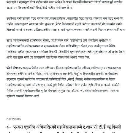
पदमश्री व पद्मभूषण विखे पाटील यांचे स्वप्न आहे व ते आपले विद्यार्थीदेखील पेटंट नोंदणी करून पूर्ण करतील
असा मला विश्वास सौ.शालिनीताई विखे पाटील यांनीव्यक्त केला.
उपस्थित मार्गदर्शकांनी पेटंट म्हणजे काय,त्याचा इतिहास ,भारतातील पेटंट कायदा ,कोणत्या बाबी पेटंट मध्ये येत
नाहीत, कायद्यानुसार झालेल्या नवीन दुरुस्त्या ,पेटंट मिळवण्याची पद्धती ,पेटंटचा कालावधी,शोधकर्त्याला त्याचे
मिळणारे फायदे व त्याच्या अधिकारावरील मर्यादा इ. बाबी प्रश्नउत्तराच्या मार्गाने शंकांचे निरसन करून सांगितल्या
सदर कार्यक्रमासाठी डॉ.सोमनाथ घोलप, प्रा.दिनकर घाणे, श्री महेंद्र तांबे कार्यालय अधीक्षक व
महाविद्यालयातील सर्व प्राध्यापक व प्राध्यापकेत्तर सेवक यांनी परिश्रम घेतले,सदर कार्यक्रमाला विविध
महाविद्यालयातील प्राध्यापक व संशोधक विद्यार्थी ,विद्यार्थिनी बहुसंख्येने हजर होते .सूत्रसंचालन डॉ.अनंत केदारे
आणि प्रा.सुसर यांनी तर उपप्राचार्य प्रा.दिपक घोलप यांनी आभार व्यक्त केले.
फोटो कॅप्शन:-
सात्रळ येथील कला वाणिज्य व विज्ञान महाविद्यालयातील वाणिज्य,अर्थशास्त्र व रसायनशास्त्र
विभागाच्या वतीने आयोजित “पेटंट भरणे: प्रक्रिया व कायदेशीर पैलू” या विषयावरील राष्ट्रीय कार्यशाळेच्या
उद्घाटन प्रसंगी मार्गदर्शन करताना सौ.शालिनीताई विखे ,सोनई (नेवासा) येथील कला वाणिज्य व विज्ञान
महाविद्यालयाचे प्राचार्य ,डॉ.एस. एल. लावरे,पुणे येथील इंडिअन पेटंट एजंट. श्रीमती आशा गुरुळे. अकोले
येथील अगस्ती महाविद्यलयातील भूगोल विभागाचे प्रमुख प्रा. डॉ.एस. जी. वावले,महाविद्यालयाच्या प्राचार्या
श्रीमती जयश्री सिनगर आदी.
Post
navigation
PREVIOUS
Previous
Post
प्रवरा ग्रामीण अभियांत्रिकी महाविद्यालयामध्ये ए.आय.सी.टी.ई.न्यू दिल्ली