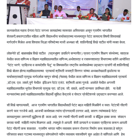
कल्पकतेला महत्व देणारा पेटंट जगभर कायद्यांच्या स्वरूपात अस्तित्वात असून ग्रामीण भागातील
शेतकरी,बचतगटातील महिला आणि विद्यार्थ्यांना चर्चासत्राच्या माध्यमातून पेटंट कायदया विषयी विश्वासार्ह
मार्गदर्शन मिळेल असा विश्वास जिल्हा परिषदेच्या माजी अध्यक्षा सौ. शालिनीताई विखे पाटील यांनी व्यक्त केला.
लोकनेते डॉ. बाळासाहेब विखे पाटील (पद्मभूषण उपाधिने सन्मानीत ) प्रवरा ग्रामीण शिक्षण संस्थेच्या, सात्रळ
येथील कला वाणिज्य व विज्ञान महाविद्यालयातील वाणिज्य,अर्थशास्त्र व रसायनशास्त्र विभागाच्या वतीने आयोजित
“पेटंट भरणे: प्रक्रिया व कायदेशीर पैलू” या विषयावरील राष्ट्रीय कार्यशाळेच्या उद्घाटन प्रसंगी सौ.शालिनीताई
विखे बोलत होत्या.महाविद्यालयाच्या प्राचार्या श्रीमती जयश्री सिनगर यांच्या अध्यक्षतेखाली झालेल्या या
चर्चासत्रासाठी प्रमुख मार्गदर्शक म्हणून सोनई (नेवासा) येथील कला वाणिज्य व विज्ञान महाविद्यालयाचे प्राचार्य
,डॉ.एस. एल. लावरे,पुणे येथील इंडिअन पेटंट एजंट. श्रीमती आशा गुरुळे. अकोले येथील अगस्ती
महाविद्यलयातील भूगोल विभागाचे प्रमुख प्रा. डॉ.एस. जी. वावले, आदी मान्यवर उपस्थित होते. या वेळी
मान्यवरांच्या हस्ते महाविद्यालयातील विद्यार्थी सुविधा केंद्राचे व पोस्टर प्रेसेंटेशनचे उद्घाटन करण्यात आले.
सौ विखे म्हणाल्याकी, आज ग्रामीण भागातील विद्यार्थांसाठी पेटंट बद्दल माहिती मिळविणे व स्वतः पेटंटची नोंदणी
करणे फार गरजेचे आहे. आजची कार्यशाळा त्यांना प्रेरणादायी ठरणार आहे, कारण त्यांच्याकडे पेटंट
कायद्यानुसार लागणारी बुद्धीमत्ता ही कला आहे. पण त्याची नोंदणी कशी करावी व बौद्धिक हक्क कसा संपादन
करावा याची माहिती त्यांना मिळणार आहे .त्यामुळे ते आपली शेती उत्पादने व फळावर प्रक्रिया करून आपली
पेटंट नोंदणी करू शकतात . ग्रामीण भागात नवीन व्यवसाय करून रोजगार निर्माण करू शकतात.हे सांगून
परिसरात बचत गटाच्या माध्यमातून कोणकोणते नवीन व्यवसाय यशस्वीपणे सुरु आहेत ते सांगितले आणि हेच