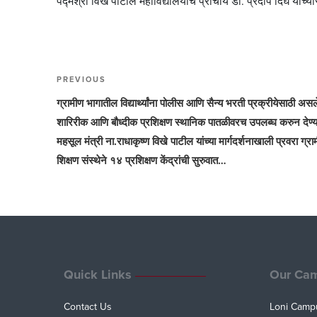
पद्मश्री विखे पाटील महाविद्यालयाचे प्राचार्य डॉ. प्रदीप दिघे यांच्य
Post
PREVIOUS
Previous
navigation
Post
ग्रामीण भागातील विद्यार्थ्‍यांना पोलीस आणि सैन्‍य भरती प्रक्रीयेसाठी असल
शारिरीक आणि बौध्‍दीक प्रशिक्षण स्‍थानिक पातळीवरच उपलब्‍घ करुन देण्‍
महसूल मंत्री ना.राधाकृष्‍ण विखे पाटील यांच्‍या मार्गदर्शनाखाली प्रवरा ग्र
शिक्षण संस्‍थेने १४ प्रशिक्षण केंद्रांची सुरुवात…
Quick Links
Our Ca
Contact Us
Loni Camp