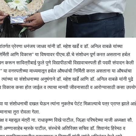
ांतर्गत प्रेरणा धनंजय जाधव यांनी डॉ. महेश खर्डे व डॉ. अनिल वाबळे यांच्या
ी निर्मिती आणि विकास” या विषयावर पीएच.डी.चे संशोधन पूर्ण करत असताना हर्बल
ोधन करून सावित्रीबाई फुले पुणे विद्यापीठाची विद्यावाचस्पती ही पदवी संपादन केली
 एल” या वनस्पतीच्या माध्यमातून हर्बल औषधांची निर्मिती करत असताना या औषधांचा
ांच्या या संशोधनाच्या अनुषंगाने डॉ. महेश खर्डे आणि डॉ. अनिल वाबळे यांनी पुढे
ी व विकास कसा होत जाईल व त्याचा मानवी जीवनासाठी व आरोग्यासाठी कसा उपयो
या या संशोधनाची दखल घेऊन त्यांना नुकतेच पेटंट मिळाल्याचे पत्र प्राप्त झाले आह
मानाचा तुरा रोवला गेला.
यक्ष व महसूल मंत्री ना. राधाकृष्ण विखे पाटील, जिल्हा परिषदेच्या माजी अध्यक्षा सौ.
 अण्णासाहेब म्हस्के पाटील, संस्थेचे अतिरिक्त सचिव डॉ. शिवानंद हिरेमठ व