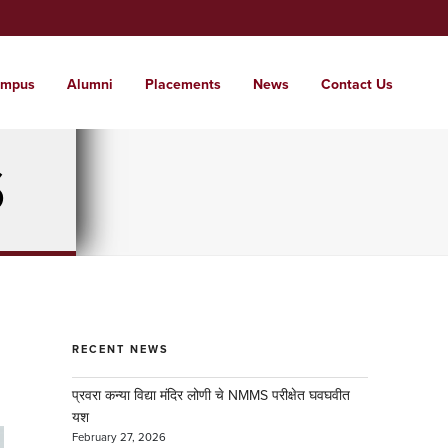
mpus
Alumni
Placements
News
Contact Us
t Us
ssions
tutes
pus
S
 glimpse of the institute
 a world where students are nurtured into
range of institutes from KG to PG and
e campus for care free learning.
l citizens with local roots.
d . . .
RECENT NEWS
प्रवरा कन्या विद्या मंदिर लोणी चे NMMS परीक्षेत घवघवीत
यश
February 27, 2026