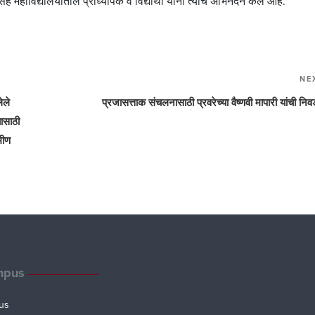
ासह महाविद्यालयातील प्राध्यापक व विद्यार्थी यांनी त्यांचे अभिनंदन केले आहे.
NE
ेले
प्रजासत्ताक संचलनासाठी प्रवरेच्या वैष्णवी मापारी यांची निव
यासाठी
ामीण
mpus
us