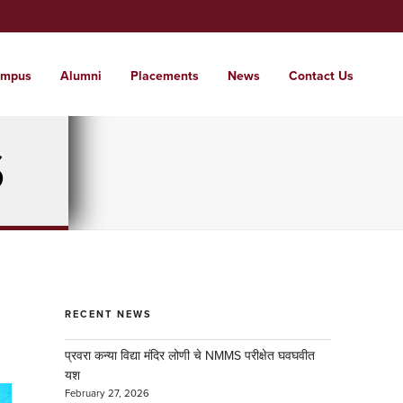
mpus
Alumni
Placements
News
Contact Us
t Us
ssions
tutes
pus
S
 glimpse of the institute
 a world where students are nurtured into
range of institutes from KG to PG and
e campus for care free learning.
l citizens with local roots.
d . . .
RECENT NEWS
प्रवरा कन्या विद्या मंदिर लोणी चे NMMS परीक्षेत घवघवीत
यश
February 27, 2026