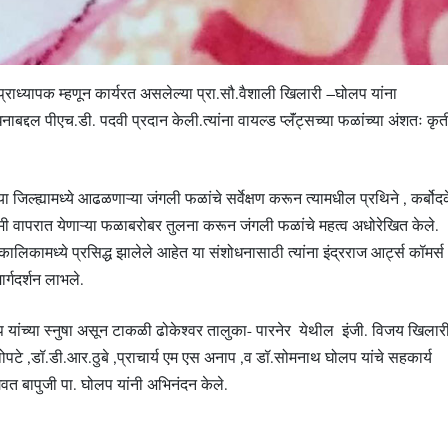
 प्राध्यापक म्हणून कार्यरत असलेल्या प्रा.सौ.वैशाली खिलारी –घोलप यांना
नाबद्दल पीएच.डी. पदवी प्रदान केली.त्यांना वायल्ड प्लॅंट्सच्या फळांच्या अंशतः कृत
जिल्ह्यामध्ये आढळणाऱ्या जंगली फळांचे सर्वेक्षण करून त्यामधील प्रथिने , कर्बोदक
ी वापरात येणाऱ्या फळाबरोबर तुलना करून जंगली फळांचे महत्व अधोरेखित केले.
तकालिकामध्ये प्रसिद्ध झालेले आहेत या संशोधनासाठी त्यांना इंद्रराज आर्ट्स कॉमर्स
ार्गदर्शन लाभले.
लप यांच्या स्नुषा असून टाकळी ढोकेश्वर तालुका- पारनेर येथील इंजी. विजय खिलार
. थोपटे ,डॉ.डी.आर.ठुबे ,प्राचार्य एम एस अनाप ,व डॉ.सोमनाथ घोलप यांचे सहकार्य
गवत बापुजी पा. घोलप यांनी अभिनंदन केले.