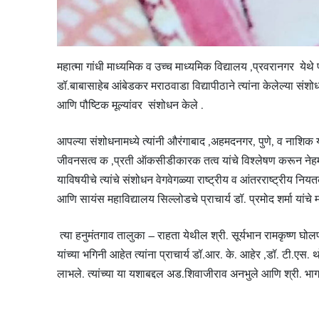
महात्मा गांधी माध्यमिक व उच्च माध्यमिक विद्यालय ,प्रवरानगर येथे
डॉ.बाबासाहेब आंबेडकर मराठवाडा विद्यापीठाने त्यांना केलेल्या संशोध
आणि पौष्टिक मूल्यांवर संशोधन केले .
आपल्या संशोधनामध्ये त्यांनी औरंगाबाद ,अहमदनगर, पुणे, व नाशिक या 
जीवनसत्व क ,प्रती ऑकसीडीकारक तत्व यांचे विश्लेषण करून नेहम
याविषयीचे त्यांचे संशोधन वेगवेगळ्या राष्ट्रीय व आंतरराष्ट्रीय निय
आणि सायंस महाविद्यालय सिल्लोडचे प्राचार्य डॉ. प्रमोद शर्मा यांचे म
त्या हनुमंतगाव तालुका – राहता येथील श्री. सूर्यभान रामकृष्ण घो
यांच्या भगिनी आहेत त्यांना प्राचार्य डॉ.आर. के. आहेर ,डॉ. टी.एस
लाभले. त्यांच्या या यशाबद्दल अड.शिवाजीराव अनभुले आणि श्री. भा