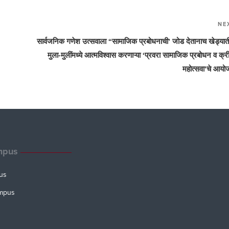
NE
सार्वजनिक गणेश उत्सवाला “सामाजिक प्रबोधनाची’ जोड देतानाच खेड्या
मुला-मुलींमध्ये आत्मविश्वास करणाऱ्या ‘प्रवरा सामाजिक प्रबोधन व क्र
महोत्सवा’चे आय
mpus
us
mpus