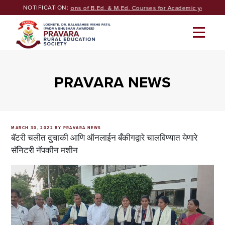
Skip
NOTIFICATION:
Seeking Admissions of B.Ed. & M.Ed. Courses for Academic year 2026
to
content
PRAVARA NEWS
POSTED
MARCH 30, 2022
BY
PRAVARA NEWS
ON
बॅटरी चलीत दुचाकी आणि ऑनलाईन बँकीगद्वारे चालविण्यात येणारे
सॅनिटरी नॅपकीन मशीन