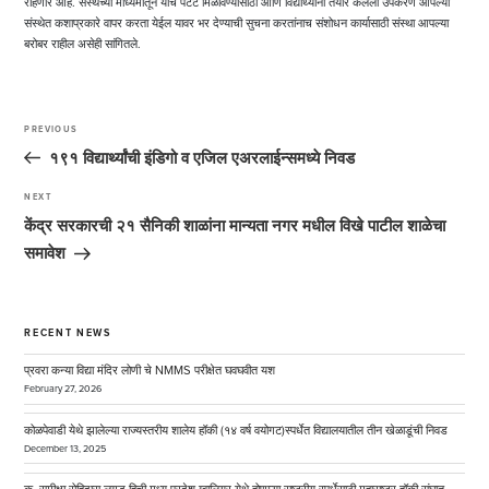
राहणार आहे. संस्थेच्या माध्यमातून यांचे पेटंट मिळविण्यासाठी आणि विद्यार्थ्यांनी तयार केलेली उपकरणे आपल्या
संस्थेत कशाप्रकारे वापर करता येईल यावर भर देण्याची सुचना करतांनाच संशोधन कार्यासाठी संस्था आपल्या
बरोबर राहील असेही सांगितले.
Post
navigation
PREVIOUS
Previous
Post
१९१ विद्यार्थ्यांची इंडिगो व एजिल एअरलाईन्समध्ये निवड
NEXT
Next
Post
केंद्र सरकारची २१ सैनिकी शाळांना मान्यता नगर मधील विखे पाटील शाळेचा
समावेश
RECENT NEWS
प्रवरा कन्या विद्या मंदिर लोणी चे NMMS परीक्षेत घवघवीत यश
February 27, 2026
कोळपेवाडी येथे झालेल्या राज्यस्तरीय शालेय हॉकी (१४ वर्ष वयोगट)स्पर्धेत विद्यालयातील तीन खेळाडूंची निवड
December 13, 2025