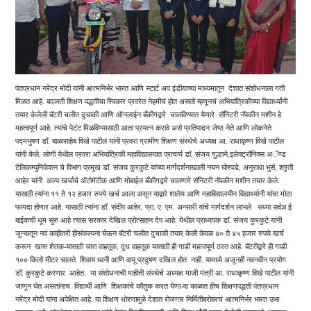
पंतप्रधान नरेंद्र मोदी यांनी आत्मनिर्भर भारत आणि स्टार्ट अप इंडीयाच्या माध्यमातून देशात संशोधनाला गती
मिळत आहे. बदलती शिक्षण पद्धतीचा स्विकार प्रवरेत नेहमीचं होत असतो म्हणूनचं अभियांत्रिकीच्या विद्यार्थ्यांनी
तयार केलेली बॅटरी चलीत दुचाकी आणि ऑनलाईन बँकीगद्वारे चालविण्यात येणारे सॅनिटरी नॅपकीन मशीन हे
महत्वपूर्ण आहे. त्यांचे पेटंट मिळविण्यासाठी आता प्रयत्न करावे असे प्रतिपादन जेष्ठ नेते आणि लोकनेते
पद्मभुषण डॉ. बाळासाहेब विखे पाटील यांनी प्रवरा ग्रामीण शिक्षण संस्थेचे अध्यक्ष आ. राधाकृष्ण विखे पाटील
यांनी केले. लोणी येथील प्रवरा अभियांत्रिकी महाविद्यालयात प्राचार्य डॉ. संजय गुल्हाने,इलेक्ट्रॉनिक्स अॅण्ड
टेलिकम्युनिकेशन चे विभाग प्रमुख डॉ. संजय कुरकुटे यांच्या मार्गदर्शनाखाली नयन घोरपडे, अनुराधा भुसे, श्रृती
आहेर यांनी अल्प खर्चाचे ॲटोमॅटीक आणि मोबाईल बँकीगद्वारे चालणारे सॅनिटरी नॅपकीन मशीन तयार केले.
यासाठी त्यांना ११ ते १२ हजार रुपये खर्च आला असून याद्वारे शालेय आणि महाविद्यालयीन विद्यार्थ्यानी यांचा मोठा
फायदा होणार आहे. यासाठी त्यांना डॉ. संदीप आहेर, प्रा. ए. एम. अन्सारी यांचे मार्गदर्शन लाभले सध्या सर्वञ ई
बाईकची धूम सुरु आहे त्यास सरकार देखिल प्रोत्साहन देप आहे. येथील प्राध्यपक डाॅ. संजय कुरकुटे यांनी
जुन्यातून नवं काहीतरी हीसंकल्पना घेऊन बॅटरी चलीत दुचाकी तयार केली केवळ ४० ते ४५ हजार रुपये खर्च
करून खास शेतक-यासाठी चारा वाहतूक, दुध वाहतूक यासाठी ही गाडी महत्वपूर्ण ठरत आहे. बॅटरीद्वारे ही गाडी
१०० किलो मीटर चालते. शिवाय ध्वनी आणि वायू प्रदुषण दखिल होत नाही. यामध्ये अजूनही नवनवीन प्रयोग
डॉ. कुरकुटे करणार आहेत. या संशोधनाची माहीती संस्थेचे अध्यक्ष माजी मंत्री आ. राधाकृष्ण विखे पाटील यांनी
जाणून घेत असतांनाच विद्यार्थी आणि शिक्षकांचे कौतुक करत येणा-या काळात हीच शिक्षणपद्धती पंतप्रधान
नरेंद्र मोदी यांना अपेक्षित आहे. या शिक्षण धोरणामुळे देशात रोजगार निर्मितीबरोबरचं आत्मनिर्भर भारत उभा