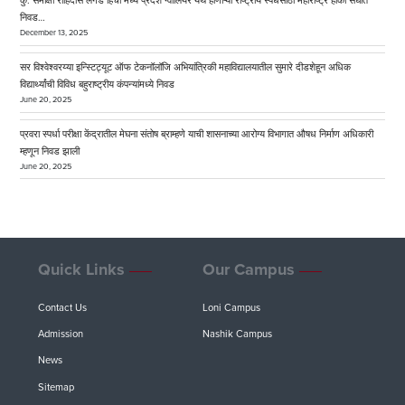
कु. समीक्षा रोहिदास लगड हिची मध्य प्रदेश ग्वालियर येथे होणाऱ्या राष्ट्रीय स्पर्धेसाठी महाराष्ट्र हॉकी संघात
निवड…
December 13, 2025
सर विश्वेश्वरय्या इन्स्टिट्यूट ऑफ टेकनॉलॉजि अभियांत्रिकी महाविद्यालयातील सुमारे दीडशेहून अधिक
विद्यार्थ्यांची विविध बहुराष्ट्रीय कंपन्यांमध्ये निवड
June 20, 2025
प्रवरा स्पर्धा परीक्षा केंद्रातील मेघना संतोष ब्राम्हणे याची शासनाच्या आरोग्य विभागात औषध निर्माण अधिकारी
म्हणून निवड झाली
June 20, 2025
Quick Links
Our Campus
Contact Us
Loni Campus
Admission
Nashik Campus
News
Sitemap